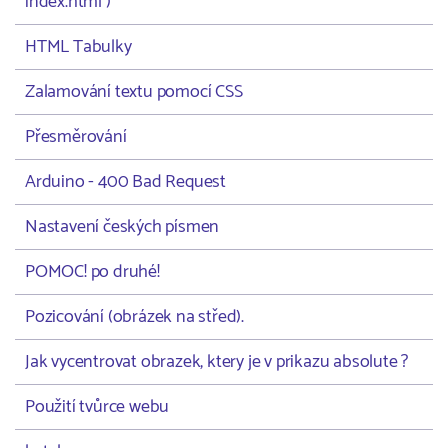
index.html )
HTML Tabulky
Zalamování textu pomocí CSS
Přesměrování
Arduino - 400 Bad Request
Nastavení českých písmen
POMOC! po druhé!
Pozicování (obrázek na střed).
Jak vycentrovat obrazek, ktery je v prikazu absolute ?
Použití tvůrce webu