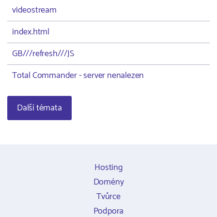
videostream
index.html
GB///refresh///JS
Total Commander - server nenalezen
Další témata
Hosting
Domény
Tvůrce
Podpora