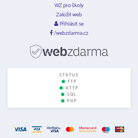
WZ pro školy
Založit web
Přihlásit se
/webzdarma.cz
STATUS
FTP
HTTP
SQL
PHP