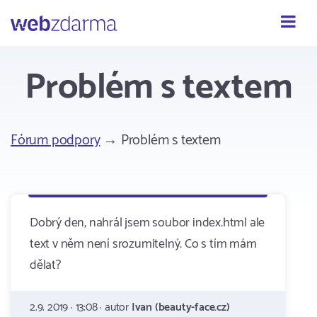
Webzdarma
Problém s textem
Fórum podpory
→ Problém s textem
Dobrý den, nahrál jsem soubor index.html ale
text v něm není srozumitelný. Co s tím mám
dělat?
2.9. 2019 · 13:08 · autor
Ivan (beauty-face.cz)