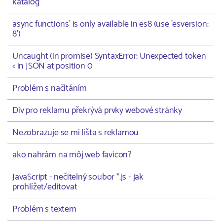
katalog
async functions' is only available in es8 (use 'esversion:
8')
Uncaught (in promise) SyntaxError: Unexpected token
< in JSON at position 0
Problém s načítáním
Div pro reklamu překrývá prvky webové stránky
Nezobrazuje se mi lišta s reklamou
ako nahrám na môj web favicon?
JavaScript - nečitelný soubor *.js - jak
prohlížet/editovat
Problém s textem