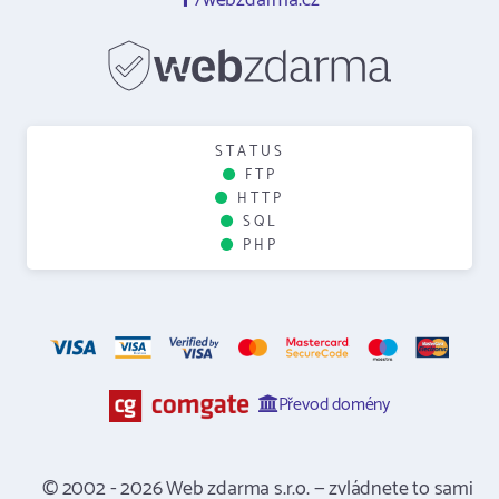
/webzdarma.cz
STATUS
FTP
HTTP
SQL
PHP
Převod domény
© 2002 - 2026 Web zdarma s.r.o. — zvládnete to sami