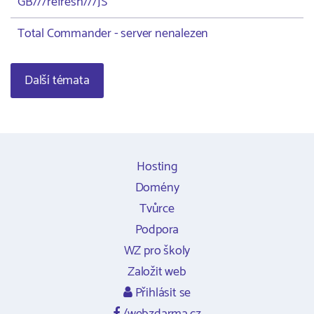
GB///refresh///JS
Total Commander - server nenalezen
Další témata
Hosting
Domény
Tvůrce
Podpora
WZ pro školy
Založit web
Přihlásit se