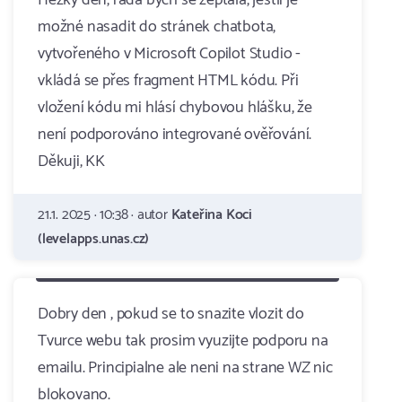
Hezký den, ráda bych se zeptala, jestli je
možné nasadit do stránek chatbota,
vytvořeného v Microsoft Copilot Studio -
vkládá se přes fragment HTML kódu. Při
vložení kódu mi hlásí chybovou hlášku, že
není podporováno integrované ověřování.
Děkuji, KK
21.1. 2025 · 10:38 · autor
Kateřina Koci
(levelapps.unas.cz)
Dobry den , pokud se to snazite vlozit do
Tvurce webu tak prosim vyuzijte podporu na
emailu. Principialne ale neni na strane WZ nic
blokovano.