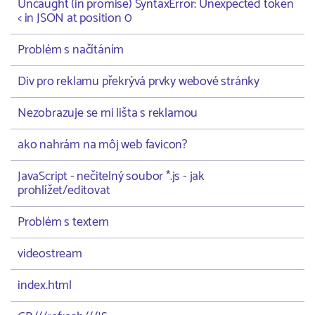
Uncaught (in promise) SyntaxError: Unexpected token
< in JSON at position 0
Problém s načítáním
Div pro reklamu překrývá prvky webové stránky
Nezobrazuje se mi lišta s reklamou
ako nahrám na môj web favicon?
JavaScript - nečitelný soubor *.js - jak
prohlížet/editovat
Problém s textem
videostream
index.html