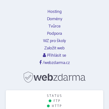
Hosting
Domény
Tvůrce
Podpora
WZ pro školy
Založit web
Přihlásit se
/webzdarma.cz
STATUS
FTP
HTTP