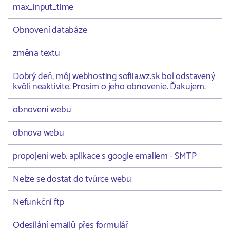
max_input_time
Obnovení databáze
změna textu
Dobrý deň, môj webhosting sofiia.wz.sk bol odstavený
kvôli neaktivite. Prosím o jeho obnovenie. Ďakujem.
obnovení webu
obnova webu
propojení web. aplikace s google emailem - SMTP
Nelze se dostat do tvůrce webu
Nefunkční ftp
Odesílání emailů přes formulář