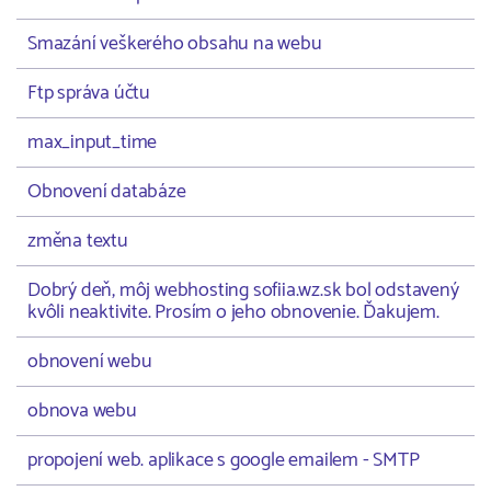
Smazání veškerého obsahu na webu
Ftp správa účtu
max_input_time
Obnovení databáze
změna textu
Dobrý deň, môj webhosting sofiia.wz.sk bol odstavený
kvôli neaktivite. Prosím o jeho obnovenie. Ďakujem.
obnovení webu
obnova webu
propojení web. aplikace s google emailem - SMTP