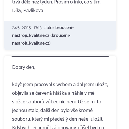
trvá déle než týden. Prosím o info, co s tím.
Díky, Pavlíková
24.5. 2025 · 17:13 · autor
brouseni-
nastroju.kvalitne.cz (brouseni-
nastroju.kvalitne.cz)
Dobrý den,
když jsem pracoval s webem a dal jsem uložit,
objevila se červená hláška a náhle v mé
složce souborů vůbec nic není. Už se mi to
jednou stalo, další den bylo vše kromě
souboru, který mi předešlý den nešel uložit.
Kdybych jej neměl zálohovaný, přišel bych o