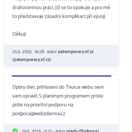
drahocennou práci. Již se to opakuje a pro mě
to představuje zásadní komplikaci při vývoji.
Děkuji
25.5. 2025 · 16:28 · autor
patemporary.xf.cz
(patemporary.xf.cz)
Dpbry den, prihlaseni do Tvurce webu sem
vam opravil. S placenym programem priste
piste na prioritni podporu na
podpora@webzdarma.cz
29.5. 2025 · 11:22 · autor
xtedy (Podpora)