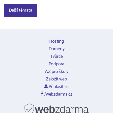
Další témata
Hosting
Domény
Tvůrce
Podpora
WZ pro školy
Založit web
Přihlásit se
/webzdarma.cz