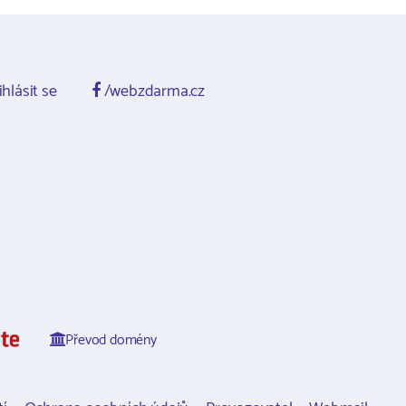
ihlásit se
/webzdarma.cz
Převod domény