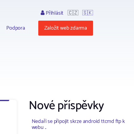
Přihlásit
🇨🇿
🇸🇰
Podpora
Založit web zdarma
Nové příspěvky
Nedaří se připojit skrze android ttcmd ftp k
webu ..