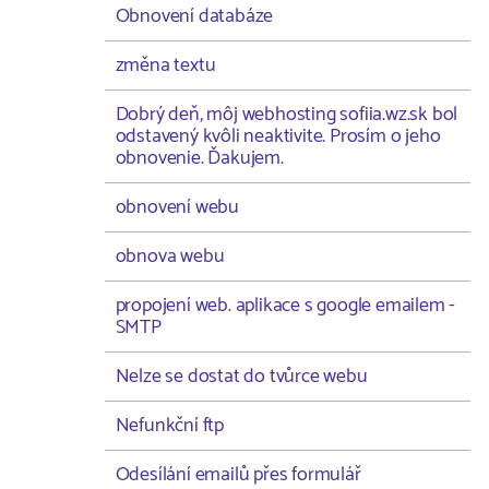
Obnovení databáze
změna textu
Dobrý deň, môj webhosting sofiia.wz.sk bol
odstavený kvôli neaktivite. Prosím o jeho
obnovenie. Ďakujem.
obnovení webu
obnova webu
propojení web. aplikace s google emailem -
SMTP
Nelze se dostat do tvůrce webu
Nefunkční ftp
Odesílání emailů přes formulář