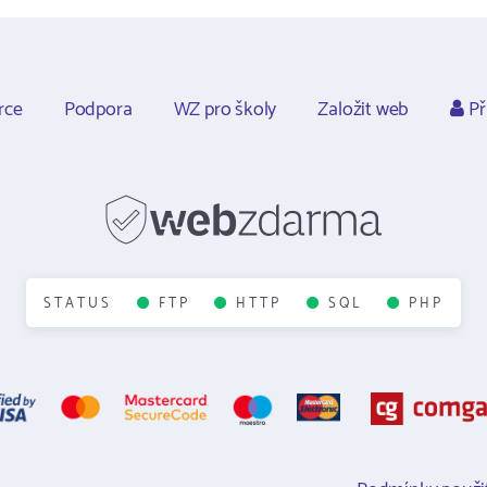
rce
Podpora
WZ pro školy
Založit web
Př
STATUS
FTP
HTTP
SQL
PHP