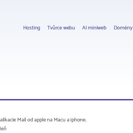
Hosting
Tvůrce webu
AI miniweb
Domény
likacie Mail od apple na Macu a iphone.
deň