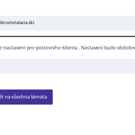
ktroinstalacia.sk)
2-nastaveni-pro-postovniho-klienta . Nastaveni bude obdobn
t na všechna témata