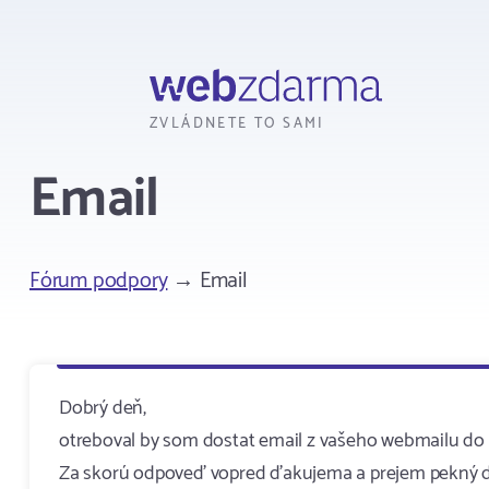
Webzdarma
ZVLÁDNETE TO SAMI
Email
Fórum podpory
→ Email
Dobrý deň,
otreboval by som dostat email z vašeho webmailu do a
Za skorú odpoveď vopred ďakujema a prejem pekný 