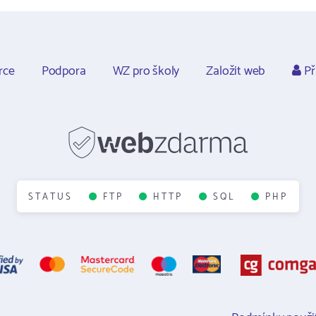
rce
Podpora
WZ pro školy
Založit web
Př
STATUS
FTP
HTTP
SQL
PHP