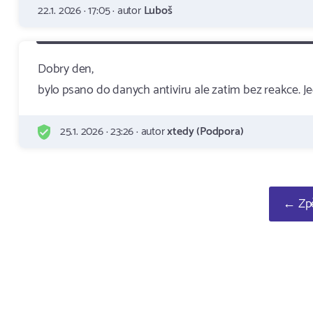
22.1. 2026 · 17:05 · autor
Luboš
Dobry den,
bylo psano do danych antiviru ale zatim bez reakce. J
25.1. 2026 · 23:26 · autor
xtedy (Podpora)
← Zpě