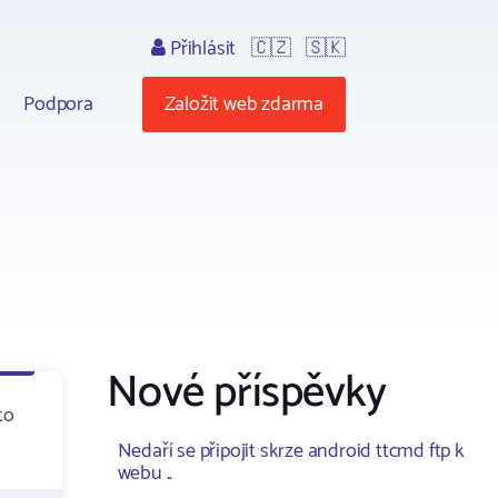
Přihlásit
🇨🇿
🇸🇰
Podpora
Založit web zdarma
Nové příspěvky
to
Nedaří se připojit skrze android ttcmd ftp k
webu ..