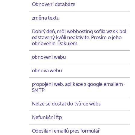
Obnovení databáze
změna textu
Dobrý deň, môj webhosting sofiia.wz.sk bol
odstavený kvôli neaktivite. Prosím o jeho
obnovenie. Ďakujem.
obnovení webu
obnova webu
propojení web. aplikace s google emailem -
SMTP
Nelze se dostat do tvůrce webu
Nefunkční ftp
Odesílání emailů přes formulář