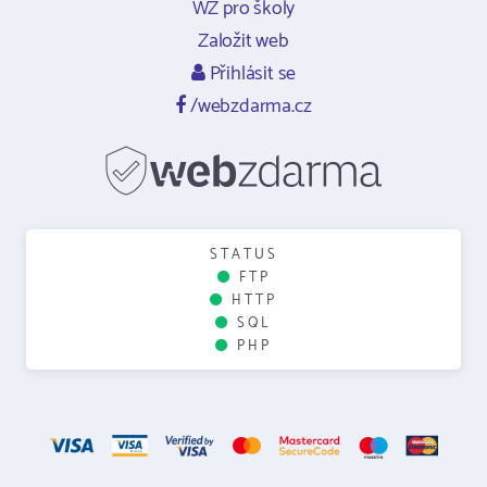
WZ pro školy
Založit web
Přihlásit se
/webzdarma.cz
STATUS
FTP
HTTP
SQL
PHP