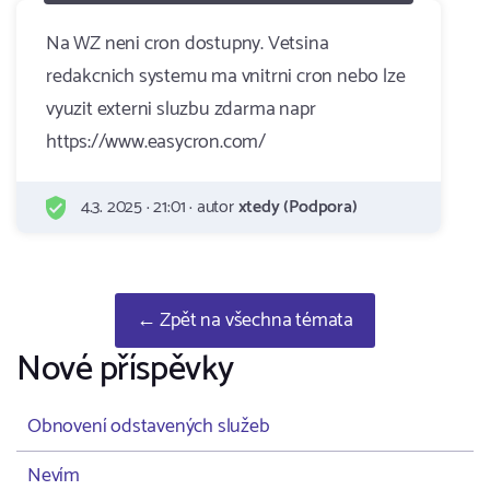
Na WZ neni cron dostupny. Vetsina
redakcnich systemu ma vnitrni cron nebo lze
vyuzit externi sluzbu zdarma napr
https://www.easycron.com/
4.3. 2025 · 21:01 · autor
xtedy (Podpora)
← Zpět na všechna témata
Nové příspěvky
Obnovení odstavených služeb
Nevím