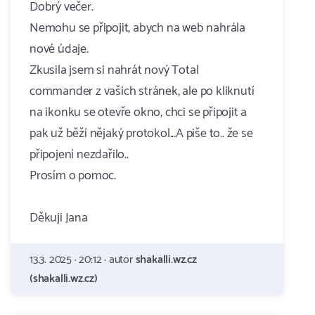
Dobrý večer.
Nemohu se připojit, abych na web nahrála
nové údaje.
Zkusila jsem si nahrát nový Total
commander z vašich stránek, ale po kliknutí
na ikonku se otevře okno, chci se připojit a
pak už běží nějaký protokol...A piše to.. že se
připojení nezdařilo..
Prosím o pomoc.
Děkuji Jana
13.3. 2025 · 20:12 · autor
shakalli.wz.cz
(shakalli.wz.cz)