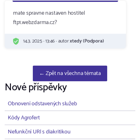
mate spravne nastaven hostitel
ftp1.webzdarma.cz?
14.3. 2025 · 13:46 · autor
xtedy (Podpora)
← Zpět na všechna témata
Nové příspěvky
Obnovení odstavených služeb
Kódy Agrofert
Nefunkční URl s diakritikou