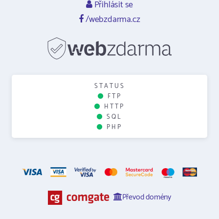
Přihlásit se
/webzdarma.cz
STATUS
FTP
HTTP
SQL
PHP
Převod domény