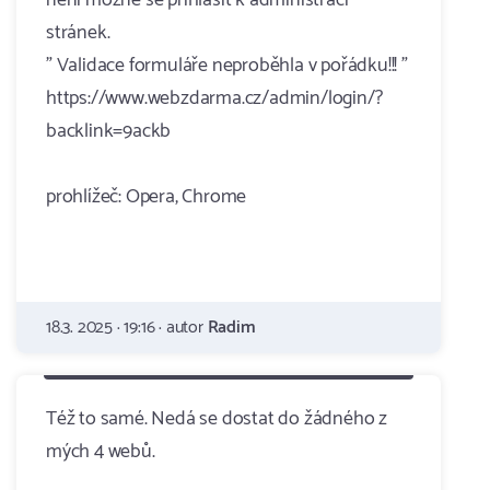
není možné se přihlásit k administraci
stránek.
" Validace formuláře neproběhla v pořádku!!! "
https://www.webzdarma.cz/admin/login/?
backlink=9ackb
prohlížeč: Opera, Chrome
18.3. 2025 · 19:16 · autor
Radim
Též to samé. Nedá se dostat do žádného z
mých 4 webů.