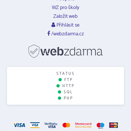
WZ pro školy
Založit web
Přihlásit se
/webzdarma.cz
STATUS
FTP
HTTP
SQL
PHP