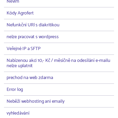
Nevím
Kódy Agrofert
Nefunkční URl s diakritikou
nelze pracovat s wordpress
Veřejné IP a SFTP
Nabízenou akci 10,- Kč / měsíčně na odesílání e-mailu
nelze uplatnit
prechod na web zdarma
Error log
Neběží webhosting ani emaily
vyhledávání