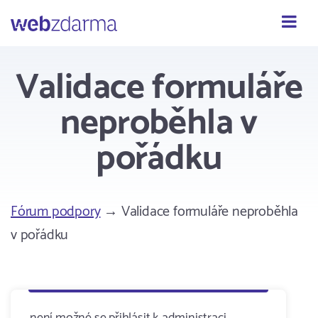
Webzdarma
Validace formuláře
neproběhla v
pořádku
Fórum podpory
→ Validace formuláře neproběhla
v pořádku