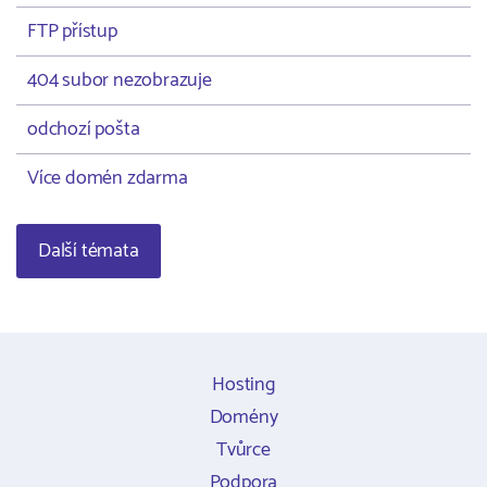
FTP přístup
404 subor nezobrazuje
odchozí pošta
Více domén zdarma
Další témata
Hosting
Domény
Tvůrce
Podpora