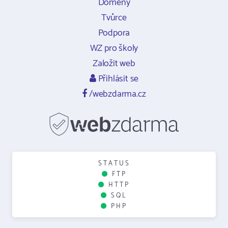
Domény
Tvůrce
Podpora
WZ pro školy
Založit web
Přihlásit se
/webzdarma.cz
STATUS
FTP
HTTP
SQL
PHP