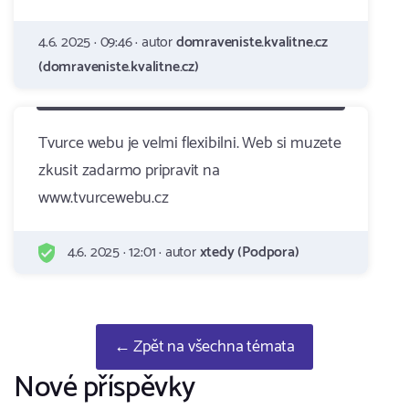
4.6. 2025 · 09:46 · autor
domraveniste.kvalitne.cz
(domraveniste.kvalitne.cz)
Tvurce webu je velmi flexibilni. Web si muzete
zkusit zadarmo pripravit na
www.tvurcewebu.cz
4.6. 2025 · 12:01 · autor
xtedy (Podpora)
← Zpět na všechna témata
Nové příspěvky