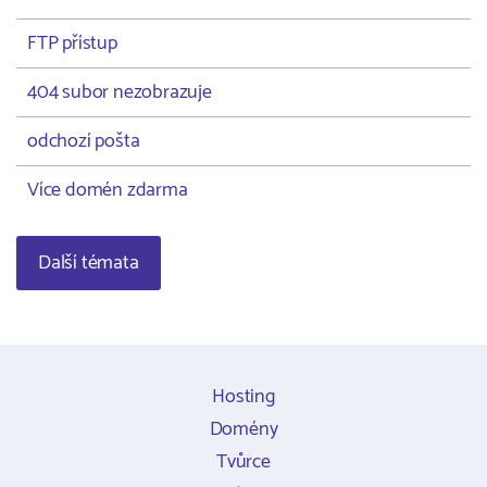
FTP přístup
404 subor nezobrazuje
odchozí pošta
Více domén zdarma
Další témata
Hosting
Domény
Tvůrce