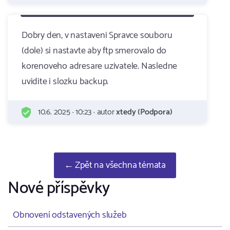
Dobry den, v nastaveni Spravce souboru
(dole) si nastavte aby ftp smerovalo do
korenoveho adresare uzivatele. Nasledne
uvidite i slozku backup.
10.6. 2025 · 10:23 · autor
xtedy (Podpora)
← Zpět na všechna témata
Nové příspěvky
Obnovení odstavených služeb