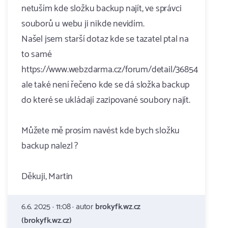
netuším kde složku backup najít, ve správci
souborů u webu ji nikde nevidím.
Našel jsem starší dotaz kde se tazatel ptal na
to samé
https://www.webzdarma.cz/forum/detail/36854
ale také není řečeno kde se dá složka backup
do které se ukládají zazipované soubory najít.
Můžete mě prosím navést kde bych složku
backup nalezl ?
Děkuji, Martin
6.6. 2025 · 11:08 · autor
brokyfk.wz.cz
(brokyfk.wz.cz)