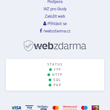
Podpora
WZ pro školy
Založit web
Přihlásit se
/webzdarma.cz
STATUS
FTP
HTTP
SQL
PHP