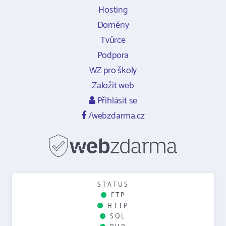
Hosting
Domény
Tvůrce
Podpora
WZ pro školy
Založit web
Přihlásit se
/webzdarma.cz
STATUS
FTP
HTTP
SQL