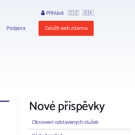
Přihlásit
🇨🇿
🇸🇰
Podpora
Založit web zdarma
Nové příspěvky
Obnovení odstavených služeb