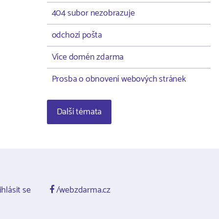
404 subor nezobrazuje
odchozí pošta
Více domén zdarma
Prosba o obnovení webových stránek
Další témata
ihlásit se
/webzdarma.cz