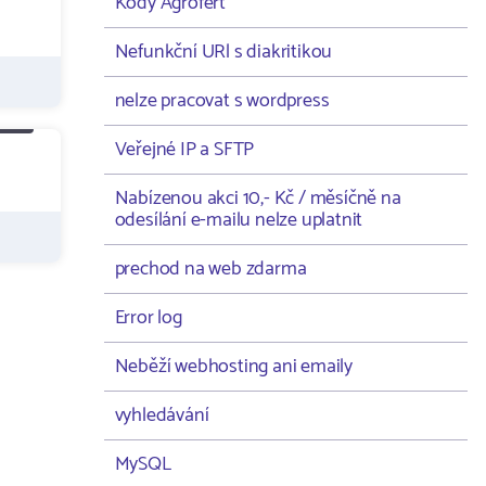
Kódy Agrofert
Nefunkční URl s diakritikou
nelze pracovat s wordpress
Veřejné IP a SFTP
Nabízenou akci 10,- Kč / měsíčně na
odesílání e-mailu nelze uplatnit
prechod na web zdarma
Error log
Neběží webhosting ani emaily
vyhledávání
MySQL