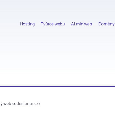
Hosting
Tvůrce webu
AI miniweb
Domény
 web setleri.unas.cz?