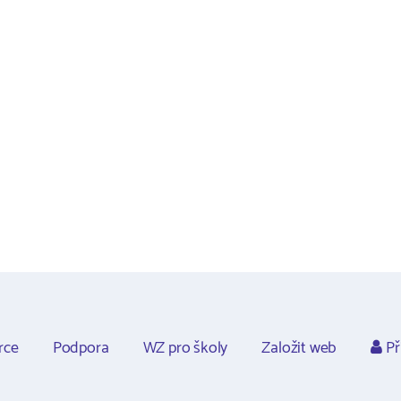
rce
Podpora
WZ pro školy
Založit web
Př