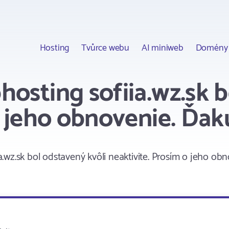
Hosting
Tvůrce webu
AI miniweb
Domény
osting sofiia.wz.sk b
o jeho obnovenie. Ďak
wz.sk bol odstavený kvôli neaktivite. Prosím o jeho ob