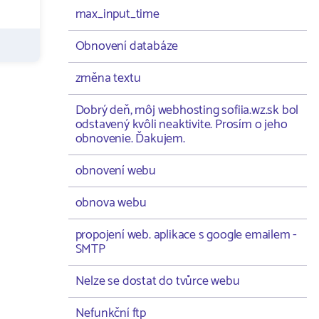
max_input_time
Obnovení databáze
změna textu
Dobrý deň, môj webhosting sofiia.wz.sk bol
odstavený kvôli neaktivite. Prosím o jeho
obnovenie. Ďakujem.
obnovení webu
obnova webu
propojení web. aplikace s google emailem -
SMTP
Nelze se dostat do tvůrce webu
Nefunkční ftp