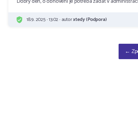
Dobry den, o obnoveni je potreba zadat v administraci
18.9. 2025 · 13:02 · autor
xtedy (Podpora)
← Zpě