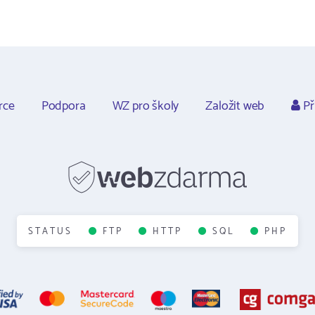
rce
Podpora
WZ pro školy
Založit web
Př
STATUS
FTP
HTTP
SQL
PHP