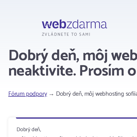
Webzdarma
ZVLÁDNETE TO SAMI
Dobrý deň, môj webh
neaktivite. Prosím 
Fórum podpory
→ Dobrý deň, môj webhosting sofiia.
Dobrý deň,