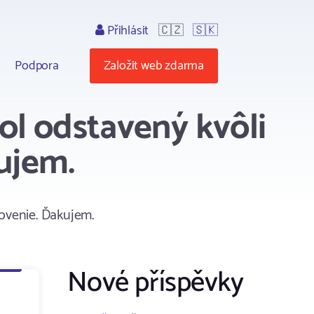
Přihlásit
🇨🇿
🇸🇰
Podpora
Založit web zdarma
ol odstavený kvôli
ujem.
novenie. Ďakujem.
Nové příspěvky