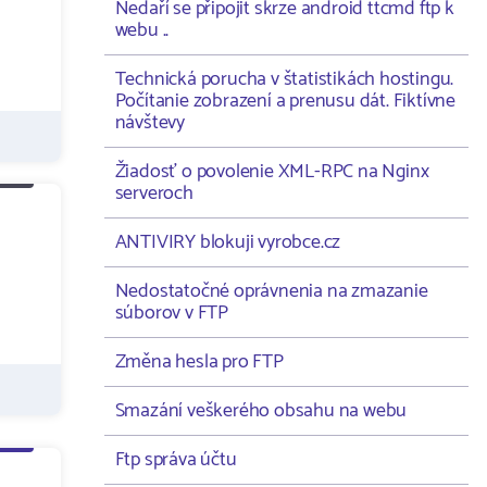
Nedaří se připojit skrze android ttcmd ftp k
webu ..
Technická porucha v štatistikách hostingu.
Počítanie zobrazení a prenusu dát. Fiktívne
návštevy
Žiadosť o povolenie XML-RPC na Nginx
serveroch
ANTIVIRY blokuji vyrobce.cz
Nedostatočné oprávnenia na zmazanie
súborov v FTP
Změna hesla pro FTP
Smazání veškerého obsahu na webu
Ftp správa účtu