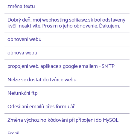
změna textu
Dobrý deň, môj webhosting sofiia.wz.sk bol odstavený
kvôli neaktivite. Prosím o jeho obnovenie. Ďakujem.
obnovení webu
obnova webu
propojení web. aplikace s google emailem - SMTP
Nelze se dostat do tvůrce webu
Nefunkční ftp
Odesílání emailů přes formulář
Změna výchozího kódování při připojení do MySQL
Email