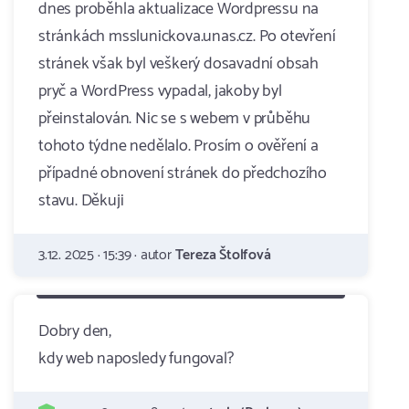
dnes proběhla aktualizace Wordpressu na
stránkách msslunickova.unas.cz. Po otevření
stránek však byl veškerý dosavadní obsah
pryč a WordPress vypadal, jakoby byl
přeinstalován. Nic se s webem v průběhu
tohoto týdne nedělalo. Prosím o ověření a
případné obnovení stránek do předchozího
stavu. Děkuji
3.12. 2025 · 15:39 · autor
Tereza Štolfová
Dobry den,
kdy web naposledy fungoval?