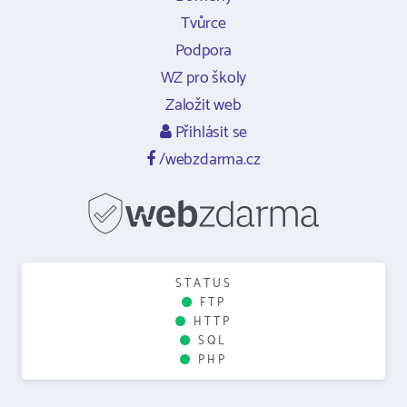
Tvůrce
Podpora
WZ pro školy
Založit web
Přihlásit se
/webzdarma.cz
STATUS
FTP
HTTP
SQL
PHP