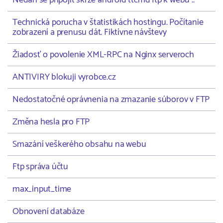
Nedaří se připojit skrze android ttcmd ftp k webu ..
Technická porucha v štatistikách hostingu. Počítanie
zobrazení a prenusu dát. Fiktívne návštevy
Žiadosť o povolenie XML-RPC na Nginx serveroch
ANTIVIRY blokuji vyrobce.cz
Nedostatočné oprávnenia na zmazanie súborov v FTP
Změna hesla pro FTP
Smazání veškerého obsahu na webu
Ftp správa účtu
max_input_time
Obnovení databáze