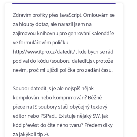
Zdravím profíky přes JavaScript. Omlouvám se
za hloupý dotaz, ale narazil jsem na
zajímavou knihovnu pro genrování kalendáře
ve formulářovém políčku
http://www.itpro.cz/datedit/ , kde bych se rád
podíval do kódu (souboru datedit.js), protože
nevím, proč mi ujíždí políčka pro zadání času.
Soubor datedit.js je ale nejspíš nějak
kompilován nebo komprimován? Běžně
přece na JS soubory stačí obyčejný textový
editor nebo PSPad... Existuje nějaký SW, jak
kód převést do čitelného tvaru? Předem díky
za jakýkoli tip :-).