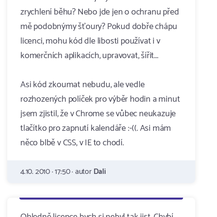
zrychlení běhu? Nebo jde jen o ochranu před
mě podobnýmy šťoury? Pokud dobře chápu
licenci, mohu kód dle libosti používat i v
komerčních aplikacích, upravovat, šířit...
Asi kód zkoumat nebudu, ale vedle
rozhozených políček pro výběr hodin a minut
jsem zjistil, že v Chrome se vůbec neukazuje
tlačítko pro zapnutí kalendáře :-((. Asi mám
něco blbě v CSS, v IE to chodí.
4.10. 2010 · 17:50 · autor
Dali