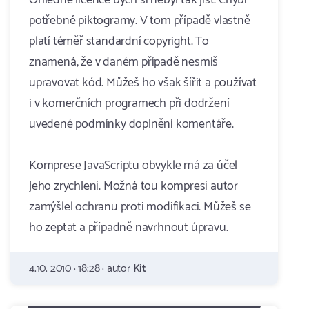
Ohledně licence bych si nebyl tak jist. Chybí
potřebné piktogramy. V tom případě vlastně
platí téměř standardní copyright. To
znamená, že v daném případě nesmíš
upravovat kód. Můžeš ho však šířit a používat
i v komerčních programech při dodržení
uvedené podmínky doplnění komentáře.
Komprese JavaScriptu obvykle má za účel
jeho zrychlení. Možná tou kompresí autor
zamýšlel ochranu proti modifikaci. Můžeš se
ho zeptat a případně navrhnout úpravu.
4.10. 2010 · 18:28 · autor
Kit