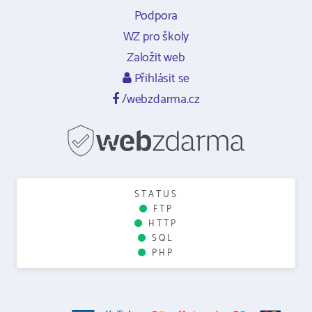
Podpora
WZ pro školy
Založit web
Přihlásit se
/webzdarma.cz
STATUS
FTP
HTTP
SQL
PHP