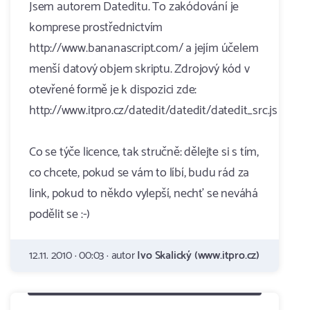
Jsem autorem Dateditu. To zakódování je
komprese prostřednictvím
http://www.bananascript.com/ a jejím účelem
menší datový objem skriptu. Zdrojový kód v
otevřené formě je k dispozici zde:
http://www.itpro.cz/datedit/datedit/datedit_src.js
Co se týče licence, tak stručně: dělejte si s tím,
co chcete, pokud se vám to líbí, budu rád za
link, pokud to někdo vylepší, nechť se neváhá
podělit se :-)
12.11. 2010 · 00:03 · autor
Ivo Skalický (www.itpro.cz)