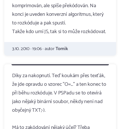
komprimován, ale spíše překódován. Na
konci je uveden konverzní algoritmus, který
to rozkóduje a pak spustí.
Takže kdo umí JS, tak si to může rozkódovat.
3.10. 2010 · 19:06 · autor
Tomík
Díky za nakopnutí. Teď koukám přes texťák,
že jde opravdu o vzorec "O=..." a ten konec to
při běhu rozkóduje. V PSPadu se to otevírá
jako nějaký binární soubor, někdy není nad
obyčejný TXT;-).
Má to zakódování nějaký účel? Třeba