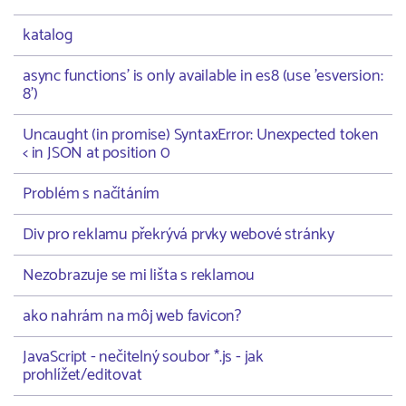
katalog
async functions' is only available in es8 (use 'esversion:
8')
Uncaught (in promise) SyntaxError: Unexpected token
< in JSON at position 0
Problém s načítáním
Div pro reklamu překrývá prvky webové stránky
Nezobrazuje se mi lišta s reklamou
ako nahrám na môj web favicon?
JavaScript - nečitelný soubor *.js - jak
prohlížet/editovat