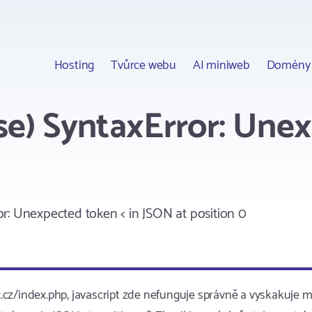
Hosting
Tvůrce webu
AI miniweb
Domény
e) SyntaxError: Unex
r: Unexpected token < in JSON at position 0
cz/index.php, javascript zde nefunguje správně a vyskakuje m