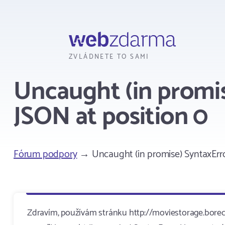
Webzdarma
ZVLÁDNETE TO SAMI
Uncaught (in promis
JSON at position 0
Fórum podpory
→ Uncaught (in promise) SyntaxErro
Zdravím, používám stránku http://moviestorage.borec.