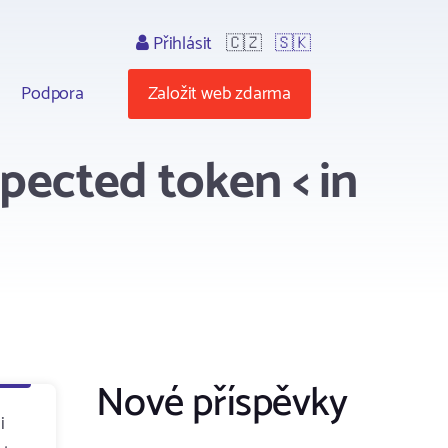
Přihlásit
🇨🇿
🇸🇰
Podpora
Založit web zdarma
pected token < in
Nové příspěvky
i