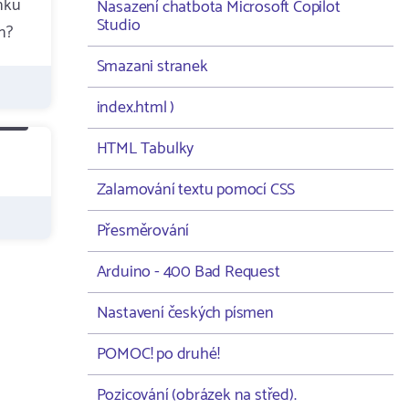
ánku
Nasazení chatbota Microsoft Copilot
Studio
n?
Smazani stranek
index.html )
HTML Tabulky
Zalamování textu pomocí CSS
Přesměrování
Arduino - 400 Bad Request
Nastavení českých písmen
POMOC! po druhé!
Pozicování (obrázek na střed).