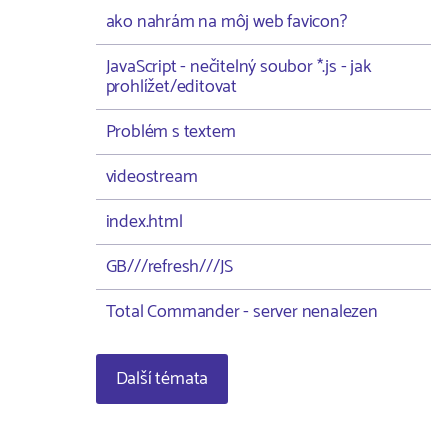
ako nahrám na môj web favicon?
JavaScript - nečitelný soubor *.js - jak
prohlížet/editovat
Problém s textem
videostream
index.html
GB///refresh///JS
Total Commander - server nenalezen
Další témata