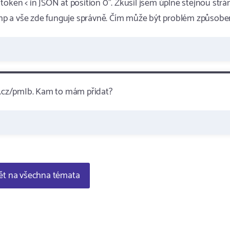
token < in JSON at position 0". Zkusil jsem úplně stejnou str
e.php a vše zde funguje správně. Čím může být problém způsobe
lv.cz/pmIb. Kam to mám přidat?
t na všechna témata