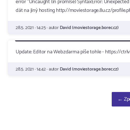
error "Uncaught (in promise) SyntaxError: Unexpected 
dát na jiný hosting http://moviestorage.8u.cz/profil
28.5. 2021 · 14:25 · autor
David (moviestorage.borec.cz)
Update: Editor na Webzdarma píše tohle - https://ctr
28.5. 2021 · 14:42 · autor
David (moviestorage.borec.cz)
← Zpě