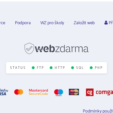
rce
Podpora
WZ pro školy
Založit web
Př
STATUS
FTP
HTTP
SQL
PHP
Podmínky použit