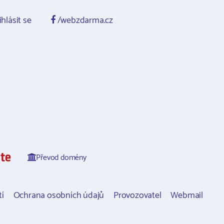
ihlásit se
/webzdarma.cz
Převod domény
í
Ochrana osobních údajů
Provozovatel
Webmail