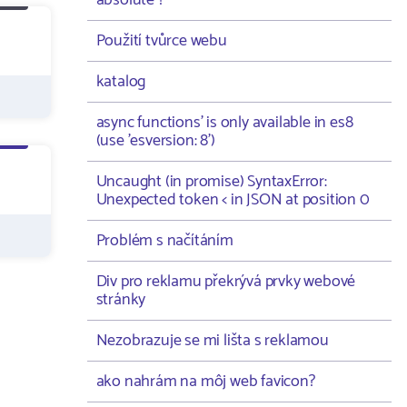
absolute ?
Použití tvůrce webu
katalog
async functions' is only available in es8
(use 'esversion: 8')
Uncaught (in promise) SyntaxError:
Unexpected token < in JSON at position 0
Problém s načítáním
Div pro reklamu překrývá prvky webové
stránky
Nezobrazuje se mi lišta s reklamou
ako nahrám na môj web favicon?