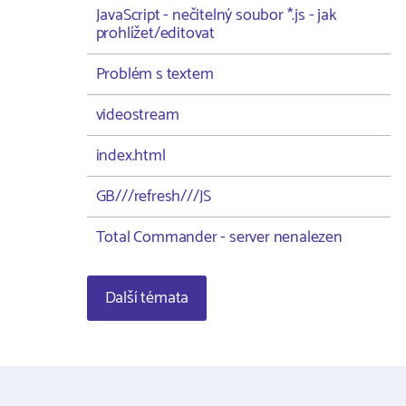
JavaScript - nečitelný soubor *.js - jak
prohlížet/editovat
Problém s textem
videostream
index.html
GB///refresh///JS
Total Commander - server nenalezen
Další témata