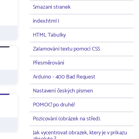
Smazani stranek
index.html )
HTML Tabulky
Zalamování textu pomocí CSS
Přesměrování
Arduino - 400 Bad Request
Nastavení českých písmen
POMOC! po druhé!
Pozicování (obrázek na střed).
Jak vycentrovat obrazek, ktery je v prikazu