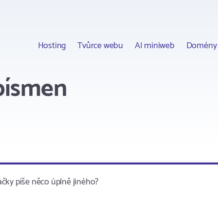
Hosting
Tvůrce webu
AI miniweb
Domény
písmen
čky píše něco úplně jiného?