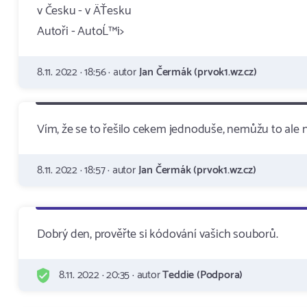
v Česku - v ÄŤesku
Autoři - AutoĹ™i>
8.11. 2022 · 18:56 · autor
Jan Čermák (prvok1.wz.cz)
Vím, že se to řešilo cekem jednoduše, nemůžu to ale 
8.11. 2022 · 18:57 · autor
Jan Čermák (prvok1.wz.cz)
Dobrý den, prověřte si kódování vašich souborů.
8.11. 2022 · 20:35 · autor
Teddie (Podpora)