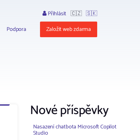
Přihlásit
🇨🇿
🇸🇰
Podpora
Založit web zdarma
Nové příspěvky
Nasazení chatbota Microsoft Copilot
Studio