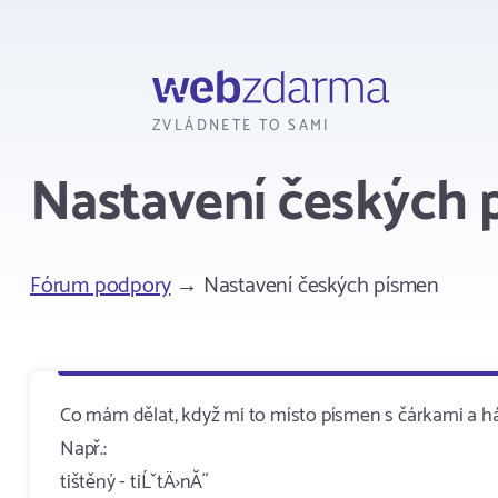
Webzdarma
ZVLÁDNETE TO SAMI
Nastavení českých 
Fórum podpory
→ Nastavení českých písmen
Co mám dělat, když mi to místo písmen s čárkami a há
Např.:
tištěný - tiĹˇtÄ›nĂ˝