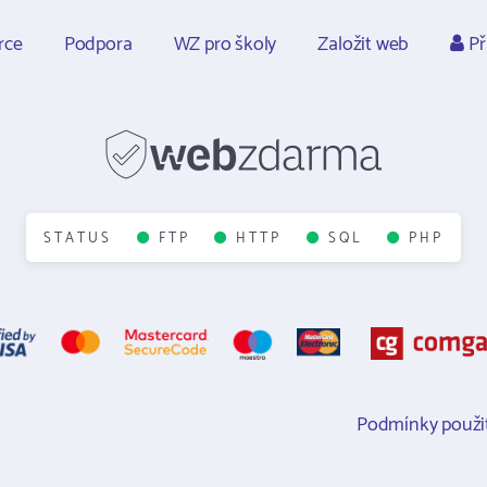
rce
Podpora
WZ pro školy
Založit web
Př
STATUS
FTP
HTTP
SQL
PHP
Podmínky použit