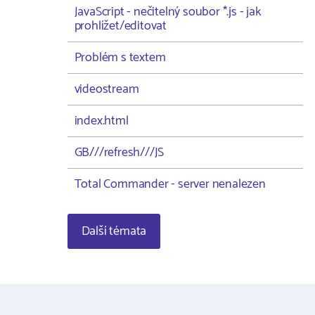
JavaScript - nečitelný soubor *.js - jak
prohlížet/editovat
Problém s textem
videostream
index.html
GB///refresh///JS
Total Commander - server nenalezen
Další témata