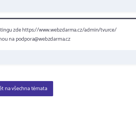
ostingu zde https://www.webzdarma.cz/admin/tvurce/
 rovnou na podpora@webzdarma.cz
t na všechna témata