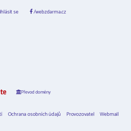
ihlásit se
/webzdarma.cz
Převod domény
í
Ochrana osobních údajů
Provozovatel
Webmail