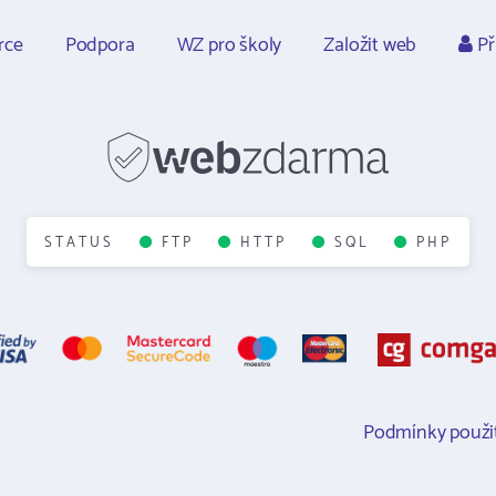
rce
Podpora
WZ pro školy
Založit web
Př
STATUS
FTP
HTTP
SQL
PHP
Podmínky použit