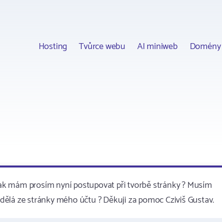
Hosting
Tvůrce webu
AI miniweb
Domény
ak mám prosím nyní postupovat při tvorbě stránky ? Musím
o dělá ze stránky mého účtu ? Děkuji za pomoc Cziviš Gustav.