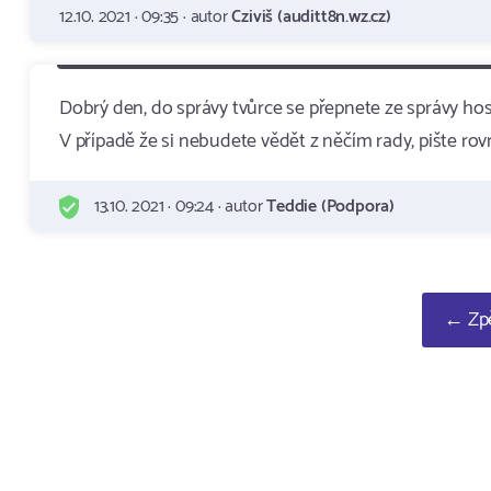
12.10. 2021 · 09:35 · autor
Cziviš (auditt8n.wz.cz)
Dobrý den, do správy tvůrce se přepnete ze správy h
V případě že si nebudete vědět z něčím rady, pište
13.10. 2021 · 09:24 · autor
Teddie (Podpora)
← Zpě