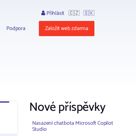
Přihlásit
🇨🇿
🇸🇰
Podpora
Založit web zdarma
Nové příspěvky
Nasazení chatbota Microsoft Copilot
Studio