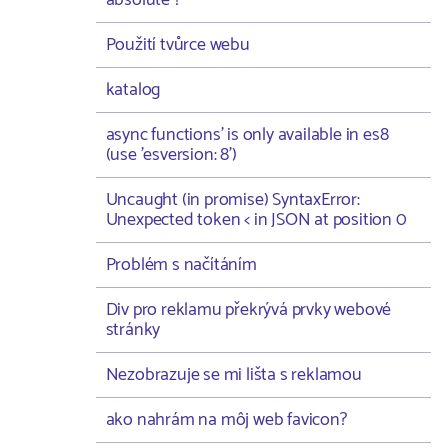
absolute ?
Použití tvůrce webu
katalog
async functions' is only available in es8
(use 'esversion: 8')
Uncaught (in promise) SyntaxError:
Unexpected token < in JSON at position 0
Problém s načítáním
Div pro reklamu překrývá prvky webové
stránky
Nezobrazuje se mi lišta s reklamou
ako nahrám na môj web favicon?