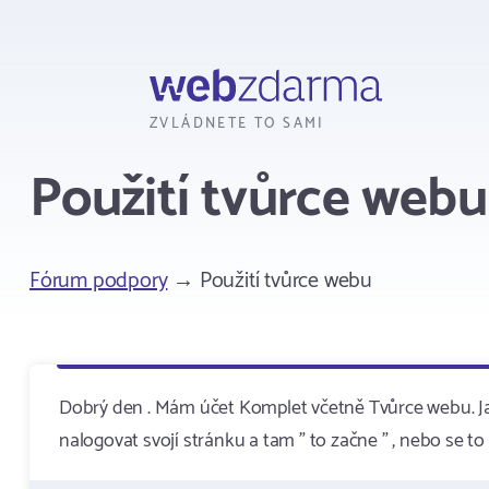
Webzdarma
ZVLÁDNETE TO SAMI
Použití tvůrce webu
Fórum podpory
→ Použití tvůrce webu
Dobrý den . Mám účet Komplet včetně Tvůrce webu. J
nalogovat svojí stránku a tam " to začne " , nebo se t