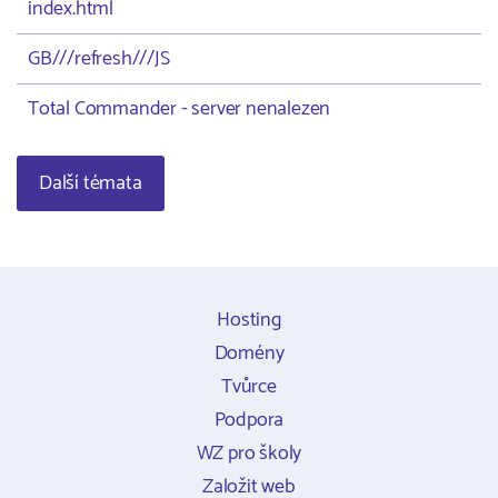
index.html
GB///refresh///JS
Total Commander - server nenalezen
Další témata
Hosting
Domény
Tvůrce
Podpora
WZ pro školy
Založit web