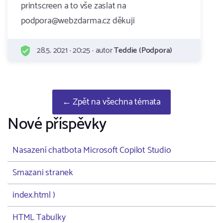
printscreen a to vše zaslat na
podpora@webzdarma.cz děkuji
28.5. 2021 · 20:25 · autor
Teddie (Podpora)
← Zpět na všechna témata
Nové příspěvky
Nasazení chatbota Microsoft Copilot Studio
Smazani stranek
index.html )
HTML Tabulky