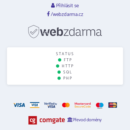
Přihlásit se
/webzdarma.cz
STATUS
FTP
HTTP
SQL
PHP
Převod domény