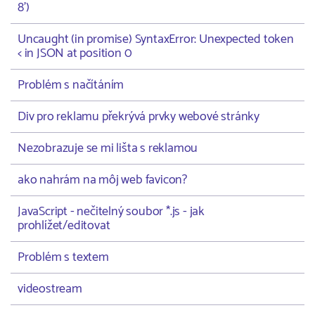
8')
Uncaught (in promise) SyntaxError: Unexpected token
< in JSON at position 0
Problém s načítáním
Div pro reklamu překrývá prvky webové stránky
Nezobrazuje se mi lišta s reklamou
ako nahrám na môj web favicon?
JavaScript - nečitelný soubor *.js - jak
prohlížet/editovat
Problém s textem
videostream