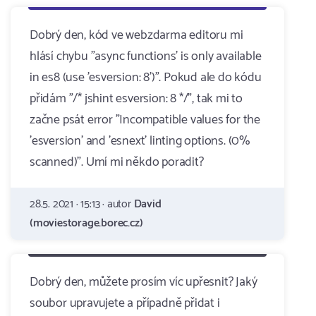
Dobrý den, kód ve webzdarma editoru mi
hlásí chybu "async functions' is only available
in es8 (use 'esversion: 8')". Pokud ale do kódu
přidám "/* jshint esversion: 8 */", tak mi to
začne psát error "Incompatible values for the
'esversion' and 'esnext' linting options. (0%
scanned)". Umí mi někdo poradit?
28.5. 2021 · 15:13 · autor
David
(moviestorage.borec.cz)
Dobrý den, můžete prosím víc upřesnit? Jaký
soubor upravujete a případně přidat i