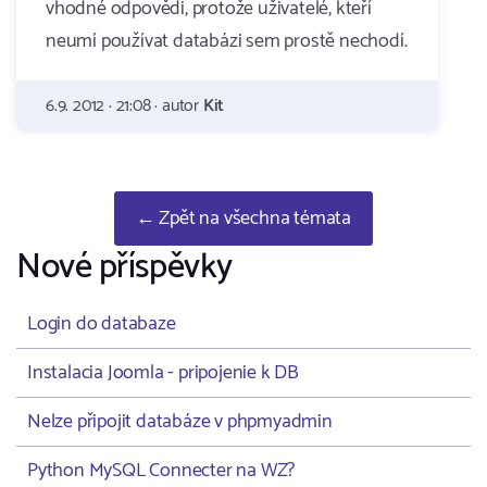
vhodné odpovědi, protože uživatelé, kteří
neumí používat databázi sem prostě nechodí.
6.9. 2012 · 21:08 · autor
Kit
← Zpět na všechna témata
Nové příspěvky
Login do databaze
Instalacia Joomla - pripojenie k DB
Nelze připojit databáze v phpmyadmin
Python MySQL Connecter na WZ?