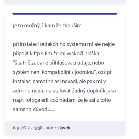
je to možný, říkám že zkouším....
při instalaci redakčního systému mi ale nejde
připojit k ftp s tím že mi vyskočí hláška
"špatně zadané přihlašovací údaje, nebo
systém není kompatibilní s joomlou", což při
instalaci samotné asi nevadí, ale pak mi v
adminu nejde naistalovat žádný doplněk jako
např. fotogalerii, což hádám, že je asi z toho
samého důvodu....
6.9. 2012 · 15:38 · autor
slávek