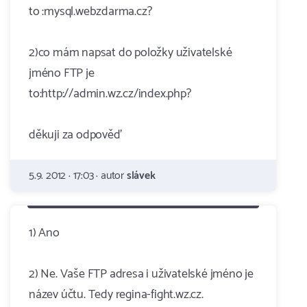
to :mysql.webzdarma.cz?
2)co mám napsat do položky uživatelské
jméno FTP je
to:http://admin.wz.cz/index.php?
děkuji za odpověď
5.9. 2012 · 17:03 · autor
slávek
1) Ano
2) Ne. Vaše FTP adresa i uživatelské jméno je
název účtu. Tedy regina-fight.wz.cz.