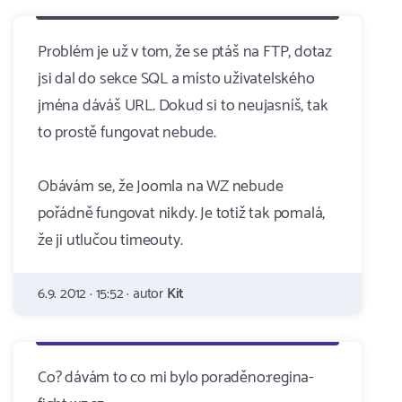
Problém je už v tom, že se ptáš na FTP, dotaz
jsi dal do sekce SQL a místo uživatelského
jména dáváš URL. Dokud si to neujasníš, tak
to prostě fungovat nebude.
Obávám se, že Joomla na WZ nebude
pořádně fungovat nikdy. Je totiž tak pomalá,
že ji utlučou timeouty.
6.9. 2012 · 15:52 · autor
Kit
Co? dávám to co mi bylo poraděno:regina-