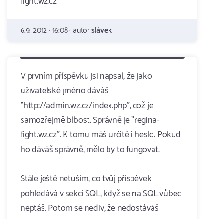
fight.wz.cz
6.9. 2012 · 16:08 · autor
slávek
V prvním příspěvku jsi napsal, že jako
uživatelské jméno dáváš
"http://admin.wz.cz/index.php", což je
samozřejmě blbost. Správně je "regina-
fight.wz.cz". K tomu máš určitě i heslo. Pokud
ho dáváš správně, mělo by to fungovat.
Stále ještě netuším, co tvůj příspěvek
pohledává v sekci SQL, když se na SQL vůbec
neptáš. Potom se nediv, že nedostáváš