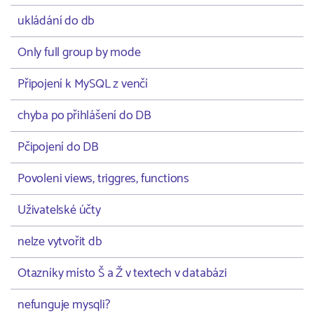
ukládání do db
Only full group by mode
Připojení k MySQL z venčí
chyba po přihlášení do DB
Pčipojení do DB
Povoleni views, triggres, functions
Uživatelské účty
nelze vytvořit db
Otazníky místo Š a Ž v textech v databázi
nefunguje mysqli?