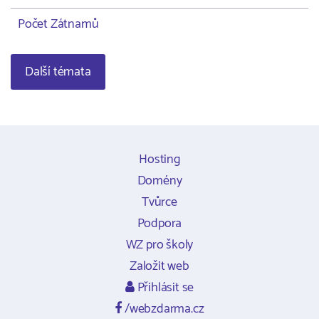
Počet Zátnamů
Další témata
Hosting
Domény
Tvůrce
Podpora
WZ pro školy
Založit web
Přihlásit se
/webzdarma.cz