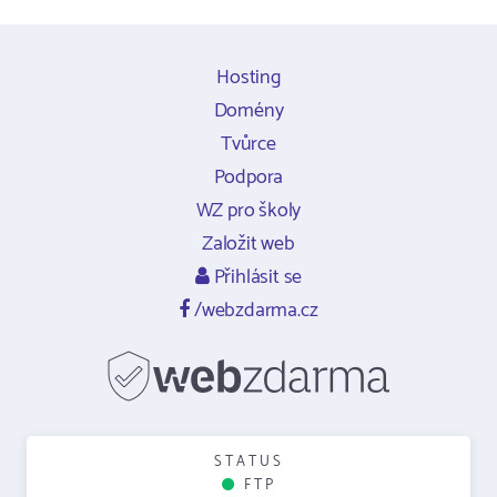
Hosting
Domény
Tvůrce
Podpora
WZ pro školy
Založit web
Přihlásit se
/webzdarma.cz
STATUS
FTP