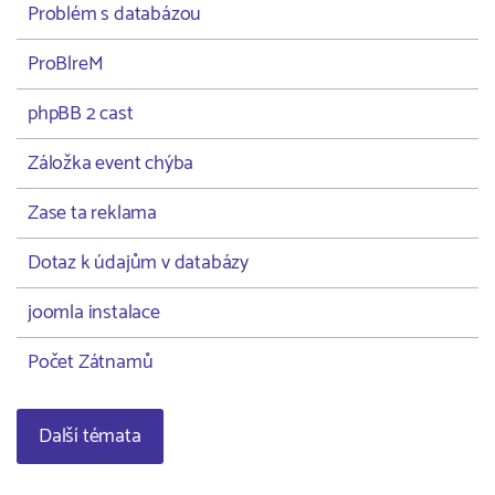
Problém s databázou
ProBlreM
phpBB 2 cast
Záložka event chýba
Zase ta reklama
Dotaz k údajům v databázy
joomla instalace
Počet Zátnamů
Další témata