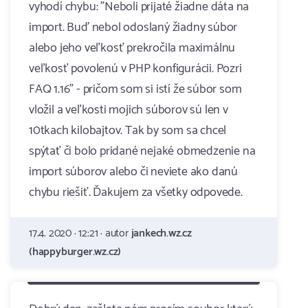
vyhodí chybu: "Neboli prijaté žiadne dáta na
import. Buď nebol odoslaný žiadny súbor
alebo jeho veľkosť prekročila maximálnu
veľkosť povolenú v PHP konfigurácii. Pozri
FAQ 1.16" - pričom som si istí že súbor som
vložil a veľkosti mojich súborov sú len v
10tkach kilobajtov. Tak by som sa chcel
spýtať či bolo pridané nejaké obmedzenie na
import súborov alebo či neviete ako danú
chybu riešiť. Ďakujem za všetky odpovede.
17.4. 2020 · 12:21 · autor
jankech.wz.cz
(happyburger.wz.cz)