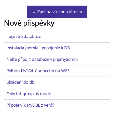
← Zpět na všechna témata
Nové příspěvky
Login do databaze
Instalacia Joomla - pripojenie k DB
Nelze připojit databáze v phpmyadmin
Python MySQL Connecter na WZ?
ukládání do db
Only full group by mode
Připojení k MySQL z venčí