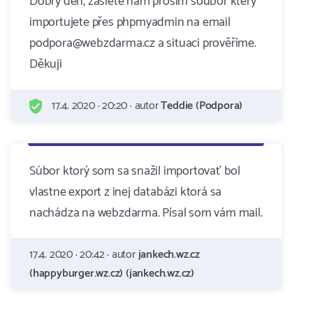
Dobrý den, zašlete nám prosím soubor který
importujete přes phpmyadmin na email
podpora@webzdarma.cz a situaci prověříme.
Děkuji
17.4. 2020 · 20:20 · autor
Teddie (Podpora)
Súbor ktorý som sa snažil importovať bol
vlastne export z inej databázi ktorá sa
nachádza na webzdarma. Písal som vám mail.
17.4. 2020 · 20:42 · autor
jankech.wz.cz
(happyburger.wz.cz) (jankech.wz.cz)