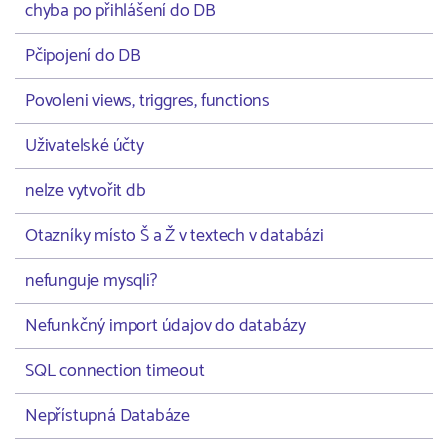
chyba po přihlášení do DB
Pčipojení do DB
Povoleni views, triggres, functions
Uživatelské účty
nelze vytvořit db
Otazníky místo Š a Ž v textech v databázi
nefunguje mysqli?
Nefunkčný import údajov do databázy
SQL connection timeout
Nepřístupná Databáze