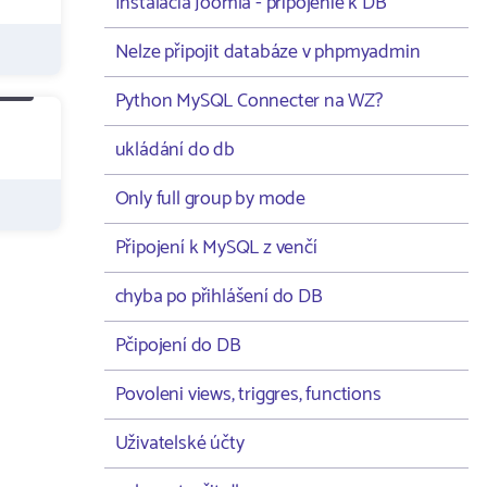
Instalacia Joomla - pripojenie k DB
Nelze připojit databáze v phpmyadmin
Python MySQL Connecter na WZ?
ukládání do db
Only full group by mode
Připojení k MySQL z venčí
chyba po přihlášení do DB
Pčipojení do DB
Povoleni views, triggres, functions
Uživatelské účty