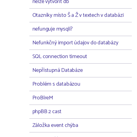
nelze vytvořit db
Otazníky místo Š a Ž v textech v databázi
nefunguje mysqli?
Nefunkčný import údajov do databázy
SQL connection timeout
Nepřístupná Databáze
Problém s databázou
ProBlreM
phpBB 2 cast
Záložka event chýba