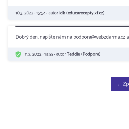
10.3. 2022 · 15:54 · autor
idk (educarecepty.xf.cz)
Dobrý den, napište nám na podpora@webzdarma.cz a 
11.3. 2022 · 13:55 · autor
Teddie (Podpora)
← Zpě