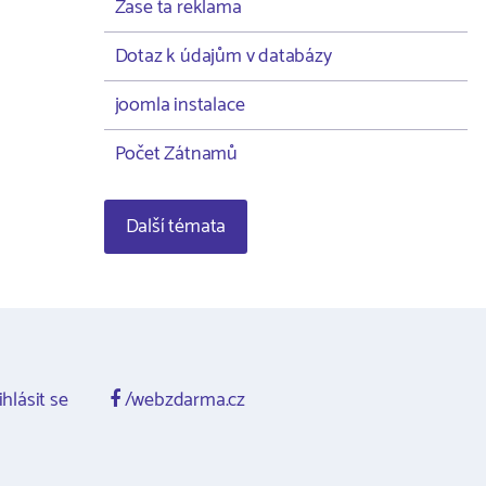
Zase ta reklama
Dotaz k údajům v databázy
joomla instalace
Počet Zátnamů
Další témata
ihlásit se
/webzdarma.cz