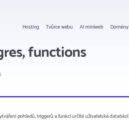
Hosting
Tvůrce webu
AI miniweb
Domény
gres, functions
s
tváření pohledů, triggerů a funkcí určité uživatelské databázi