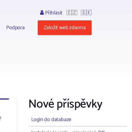
Přihlásit
🇨🇿
🇸🇰
Podpora
Založit web zdarma
Nové příspěvky
?
Login do databaze