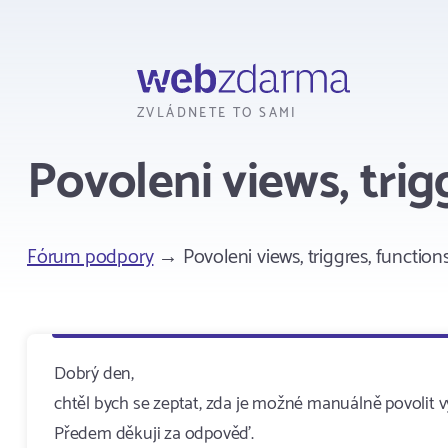
Webzdarma
ZVLÁDNETE TO SAMI
Povoleni views, trig
Fórum podpory
→ Povoleni views, triggres, function
Dobrý den,
chtěl bych se zeptat, zda je možné manuálně povolit vy
Předem děkuji za odpověď.