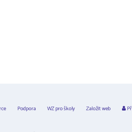
rce
Podpora
WZ pro školy
Založit web
Př