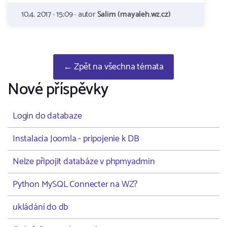
10.4. 2017 · 15:09 · autor
Salim (mayaleh.wz.cz)
← Zpět na všechna témata
Nové příspěvky
Login do databaze
Instalacia Joomla - pripojenie k DB
Nelze připojit databáze v phpmyadmin
Python MySQL Connecter na WZ?
ukládání do db