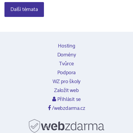
Další témata
Hosting
Domény
Tvůrce
Podpora
WZ pro školy
Založit web
Přihlásit se
/webzdarma.cz