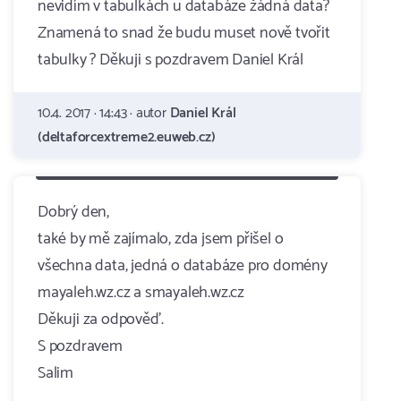
nevidím v tabulkách u databáze žádná data?
Znamená to snad že budu muset nově tvořit
tabulky ? Děkuji s pozdravem Daniel Král
10.4. 2017 · 14:43 · autor
Daniel Král
(deltaforcextreme2.euweb.cz)
Dobrý den,
také by mě zajímalo, zda jsem přišel o
všechna data, jedná o databáze pro domény
mayaleh.wz.cz a smayaleh.wz.cz
Děkuji za odpověď.
S pozdravem
Salim