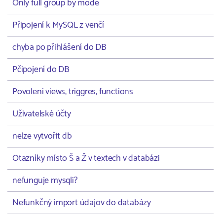
Only full group by mode
Připojení k MySQL z venčí
chyba po přihlášení do DB
Pčipojení do DB
Povoleni views, triggres, functions
Uživatelské účty
nelze vytvořit db
Otazníky místo Š a Ž v textech v databázi
nefunguje mysqli?
Nefunkčný import údajov do databázy