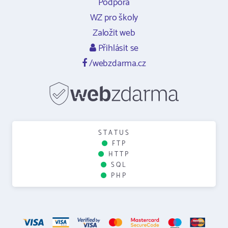
Podpora
WZ pro školy
Založit web
Přihlásit se
/webzdarma.cz
STATUS
FTP
HTTP
SQL
PHP