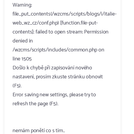
Warning:
file_put_contents(/wzcms/scripts/blogs/i/italie-
web_wz_cz/conf.php) [function.file-put-
contents]: failed to open stream: Permission
denied in
/wzcms/scripts/includes/common.php on
line 1505
Došlo k chybě při zapisování nového
nastavení, prosím zkuste stránku obnovit
(F5).
Error saving new settings, please try to
refresh the page (F5).
nemám ponětí co s tím..