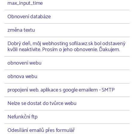
max_input_time
Obnovení databáze
změna textu
Dobrý deň, môj webhosting sofiia.wz.sk bol odstavený
kvôli neaktivite. Prosím o jeho obnovenie. Ďakujem.
obnovení webu
obnova webu
propojení web. aplikace s google emailem - SMTP
Nelze se dostat do tvůrce webu
Nefunkční ftp
Odesílání emailů přes formulář