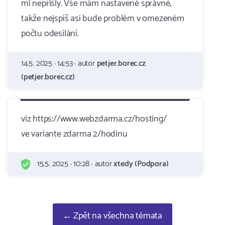
mi nepřišly. Vše mám nastavené správně,
takže nejspíš asi bude problém v omezeném
počtu odesílání.
14.5. 2025 · 14:53 · autor
petjer.borec.cz
(petjer.borec.cz)
viz https://www.webzdarma.cz/hosting/
ve variante zdarma 2/hodinu
15.5. 2025 · 10:28 · autor
xtedy (Podpora)
← Zpět na všechna témata