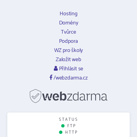
Hosting
Domény
Tvůrce
Podpora
WZ pro školy
Založit web
Přihlásit se
/webzdarma.cz
STATUS
FTP
HTTP