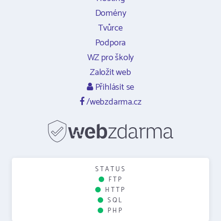
Domény
Tvůrce
Podpora
WZ pro školy
Založit web
Přihlásit se
/webzdarma.cz
STATUS
FTP
HTTP
SQL
PHP