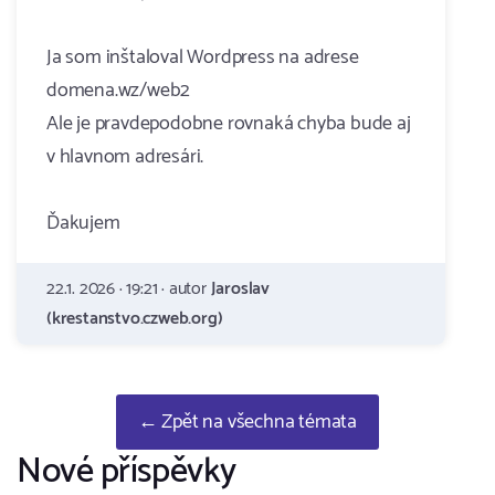
Ja som inštaloval Wordpress na adrese
domena.wz/web2
Ale je pravdepodobne rovnaká chyba bude aj
v hlavnom adresári.
Ďakujem
22.1. 2026 · 19:21 · autor
Jaroslav
(krestanstvo.czweb.org)
← Zpět na všechna témata
Nové příspěvky