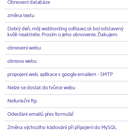
Obnovení databáze
změna textu
Dobrý deň, môj webhosting sofiia.wz.sk bol odstavený
kvôli neaktivite. Prosím o jeho obnovenie. Ďakujem.
obnovení webu
obnova webu
propojení web. aplikace s google emailem - SMTP
Nelze se dostat do tvůrce webu
Nefunkční ftp
Odesílání emailů přes formulář
Změna výchozího kódování při připojení do MySQL