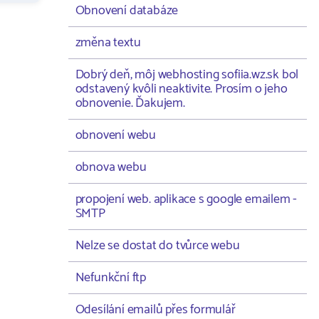
Obnovení databáze
změna textu
Dobrý deň, môj webhosting sofiia.wz.sk bol
odstavený kvôli neaktivite. Prosím o jeho
obnovenie. Ďakujem.
obnovení webu
obnova webu
propojení web. aplikace s google emailem -
SMTP
Nelze se dostat do tvůrce webu
Nefunkční ftp
Odesílání emailů přes formulář