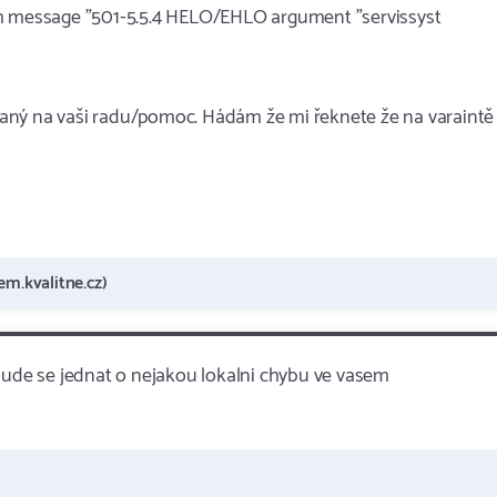
h message "501-5.5.4 HELO/EHLO argument "servi​ssyst​
aný na vaši radu/pomoc. Hádám že mi řeknete že na varaintě
em.kvalitne.cz)
 Bude se jednat o nejakou lokalni chybu ve vasem