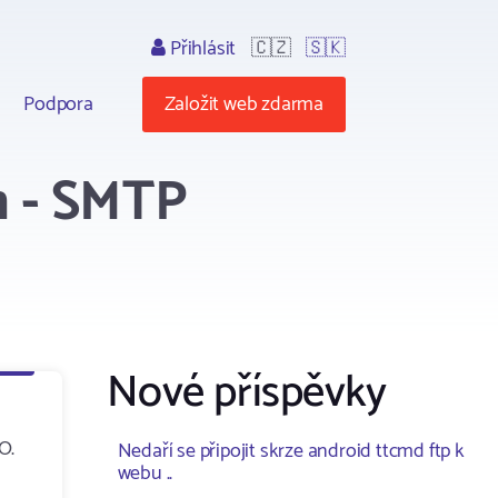
Přihlásit
🇨🇿
🇸🇰
Podpora
Založit web zdarma
m - SMTP
Nové příspěvky
O.
Nedaří se připojit skrze android ttcmd ftp k
webu ..