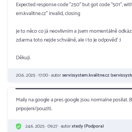
Expected response code "250" but got code "501", wit
em.kvalitne.cz" invalid, closing
je to něco co já neovlivním a jsem momentálně odkáz
zdarma toto nejde schválně, ale i to je odpověď :)
Děkuji.
20.6. 2025 · 17:00 · autor
servissystem.kvalitne.cz (servissyst
Maily na google a pres google jsou normalne posilat.
pripojeni/pouziti.
24.6. 2025 · 09:27 · autor
xtedy (Podpora)