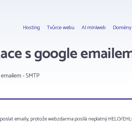
Hosting
Tvůrce webu
AI miniweb
Domény
kace s google emaile
e emailem - SMTP
tá poslat emaily, protože webzdarma posílá neplatný HELO/EHL