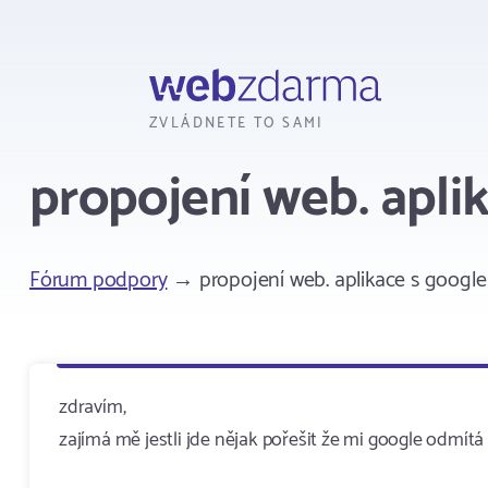
Webzdarma
ZVLÁDNETE TO SAMI
propojení web. apli
Fórum podpory
→ propojení web. aplikace s googl
zdravím,
zajímá mě jestli jde nějak pořešit že mi google odmí