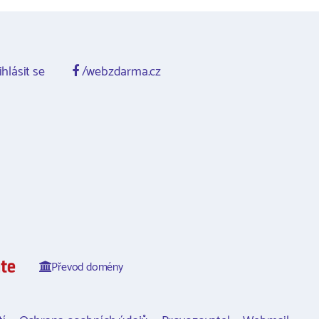
ihlásit se
/webzdarma.cz
Převod domény