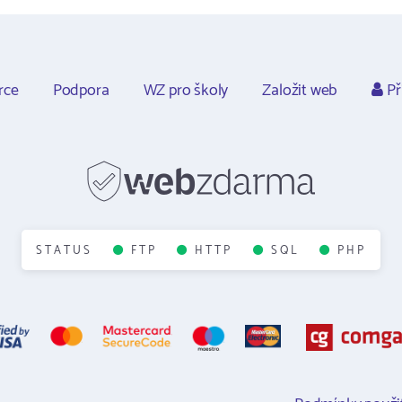
rce
Podpora
WZ pro školy
Založit web
Př
STATUS
FTP
HTTP
SQL
PHP