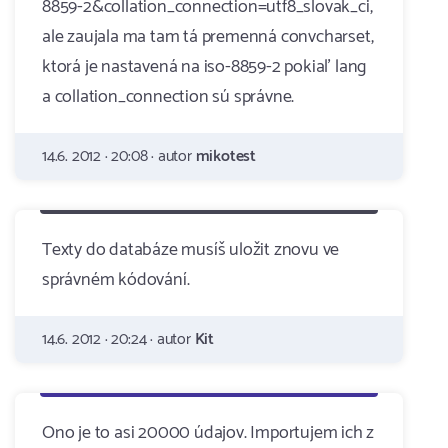
8859-2&collation_connection=utf8_slovak_ci,
ale zaujala ma tam tá premenná convcharset,
ktorá je nastavená na iso-8859-2 pokiaľ lang
a collation_connection sú správne.
14.6. 2012 · 20:08 · autor
mikotest
Texty do databáze musíš uložit znovu ve
správném kódování.
14.6. 2012 · 20:24 · autor
Kit
Ono je to asi 20000 údajov. Importujem ich z