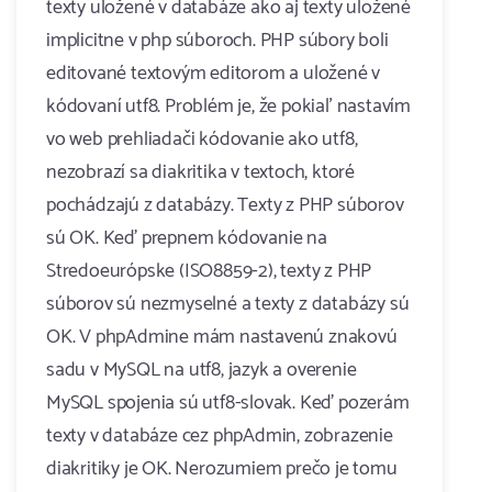
texty uložené v databáze ako aj texty uložené
implicitne v php súboroch. PHP súbory boli
editované textovým editorom a uložené v
kódovaní utf8. Problém je, že pokiaľ nastavím
vo web prehliadači kódovanie ako utf8,
nezobrazí sa diakritika v textoch, ktoré
pochádzajú z databázy. Texty z PHP súborov
sú OK. Keď prepnem kódovanie na
Stredoeurópske (ISO8859-2), texty z PHP
súborov sú nezmyselné a texty z databázy sú
OK. V phpAdmine mám nastavenú znakovú
sadu v MySQL na utf8, jazyk a overenie
MySQL spojenia sú utf8-slovak. Keď pozerám
texty v databáze cez phpAdmin, zobrazenie
diakritiky je OK. Nerozumiem prečo je tomu