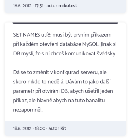
18.6. 2012 · 17:51 · autor
mikotest
SET NAMES utf8; musí být prvním příkazem
při každém otevření databáze MySQL. Jinak si
DB myslí, že s ní chceš komunikovat švédsky.
Dá se to změnit v konfiguraci serveru, ale
skoro nikdo to nedělá. Dávám to jako další
parametr při otvírání DB, abych ušetřil jeden
příkaz, ale hlavně abych na tuto banalitu
nezapomněl.
18.6. 2012 · 18:00 · autor
Kit