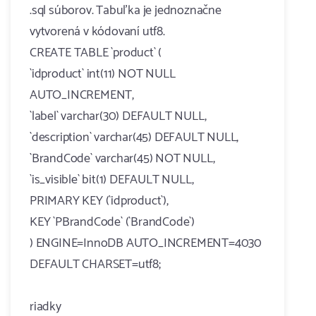
.sql súborov. Tabuľka je jednoznačne
vytvorená v kódovaní utf8.
CREATE TABLE `product` (
`idproduct` int(11) NOT NULL
AUTO_INCREMENT,
`label` varchar(30) DEFAULT NULL,
`description` varchar(45) DEFAULT NULL,
`BrandCode` varchar(45) NOT NULL,
`is_visible` bit(1) DEFAULT NULL,
PRIMARY KEY (`idproduct`),
KEY `PBrandCode` (`BrandCode`)
) ENGINE=InnoDB AUTO_INCREMENT=4030
DEFAULT CHARSET=utf8;
riadky