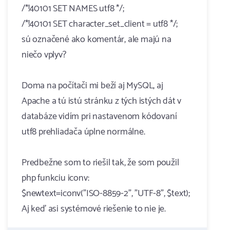
/*!40101 SET NAMES utf8 */;
/*!40101 SET character_set_client = utf8 */;
sú označené ako komentár, ale majú na
niečo vplyv?
Doma na počítači mi beží aj MySQL, aj
Apache a tú istú stránku z tých istých dát v
databáze vidím pri nastavenom kódovaní
utf8 prehliadača úplne normálne.
Predbežne som to riešil tak, že som použil
php funkciu iconv:
$newtext=iconv("ISO-8859-2", "UTF-8", $text);
Aj keď asi systémové riešenie to nie je.