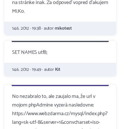
na stránke inak. Za odpoveď vopred ďakujem
Mi.Ko.
14.6. 2012 · 19:38 · autor
mikotest
SET NAMES utf8;
14.6. 2012 · 19:49 · autor
Kit
No nezabralo to, ale zaujalo ma, že url v
mojom phpAdmine vyzerá nasledovne:
https://www.webzdarma.cz/mysql/index.php?
lang=sk-utf-8&server=1&convcharset=iso-