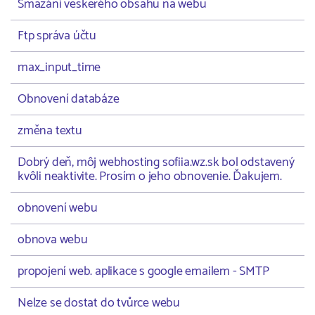
Smazání veškerého obsahu na webu
Ftp správa účtu
max_input_time
Obnovení databáze
změna textu
Dobrý deň, môj webhosting sofiia.wz.sk bol odstavený
kvôli neaktivite. Prosím o jeho obnovenie. Ďakujem.
obnovení webu
obnova webu
propojení web. aplikace s google emailem - SMTP
Nelze se dostat do tvůrce webu