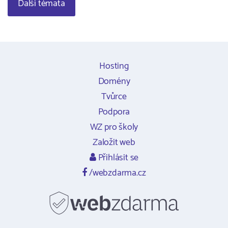
Další témata
Hosting
Domény
Tvůrce
Podpora
WZ pro školy
Založit web
Přihlásit se
/webzdarma.cz