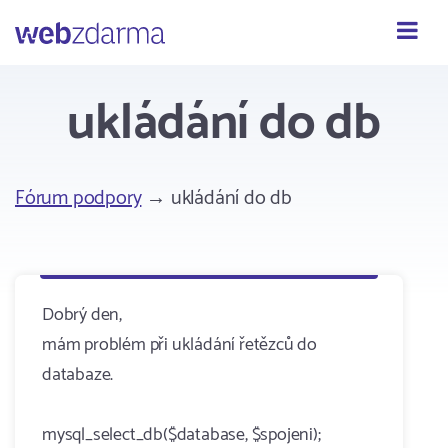
Webzdarma
ukládání do db
Fórum podpory
→ ukládání do db
Dobrý den,
mám problém při ukládání řetězců do
databaze.
mysql_select_db($database, $spojeni);