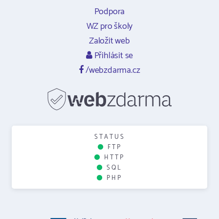
Podpora
WZ pro školy
Založit web
Přihlásit se
/webzdarma.cz
STATUS
FTP
HTTP
SQL
PHP