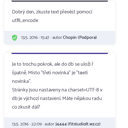
Dobrý den, zkuste text převést pomocí
utf8_encode
13.5. 2016 · 15:47 · autor
Chopin (Podpora)
Je to trochu pokrok, ale do db se uloží ř
špatně. Místo "třetí novinka" je "tøetí
novinka".
Stránky jsou nastaveny na charset=UTF-8 v
db je výchozí nastavení. Máte nějakou radu
co zkusit dál?
13.5. 2016 · 22:09 · autor
J4444 (fitstudiolt.wz.cz)