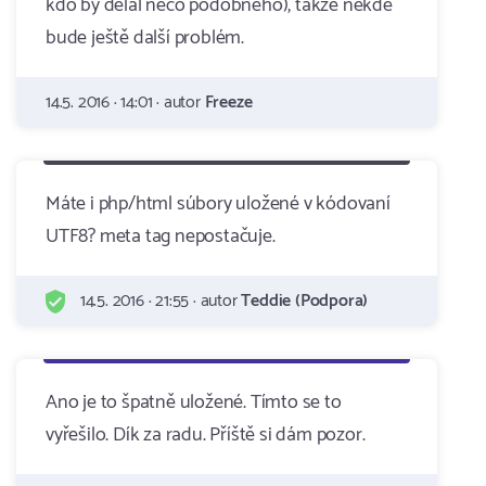
kdo by dělal něco podobného), takže někde
bude ještě další problém.
14.5. 2016 · 14:01 · autor
Freeze
Máte i php/html súbory uložené v kódovaní
UTF8? meta tag nepostačuje.
14.5. 2016 · 21:55 · autor
Teddie (Podpora)
Ano je to špatně uložené. Tímto se to
vyřešilo. Dík za radu. Příště si dám pozor.