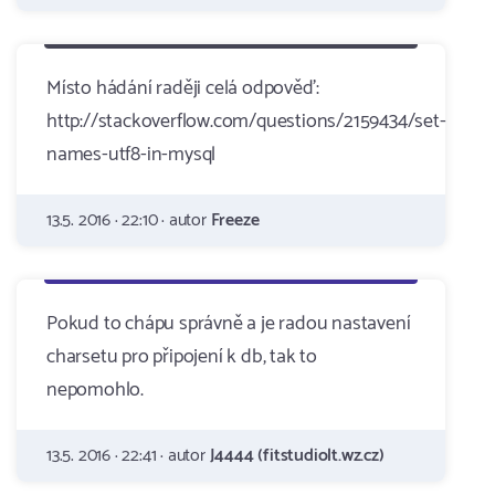
Místo hádání raději celá odpověď:
http://stackoverflow.com/questions/2159434/set-
names-utf8-in-mysql
13.5. 2016 · 22:10 · autor
Freeze
Pokud to chápu správně a je radou nastavení
charsetu pro připojení k db, tak to
nepomohlo.
13.5. 2016 · 22:41 · autor
J4444 (fitstudiolt.wz.cz)