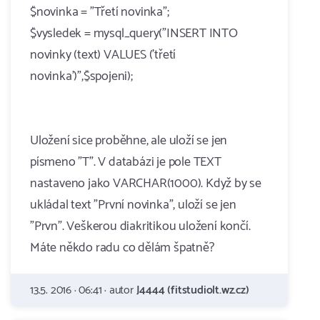
$novinka = "Třetí novinka";
$vysledek = mysql_query("INSERT INTO
novinky (text) VALUES ('třetí
novinka')",$spojeni);
Uložení sice proběhne, ale uloží se jen
písmeno "T". V databázi je pole TEXT
nastaveno jako VARCHAR(1000). Když by se
ukládal text "První novinka", uloží se jen
"Prvn". Veškerou diakritikou uložení končí.
Máte někdo radu co dělám špatně?
13.5. 2016 · 06:41 · autor
J4444 (fitstudiolt.wz.cz)