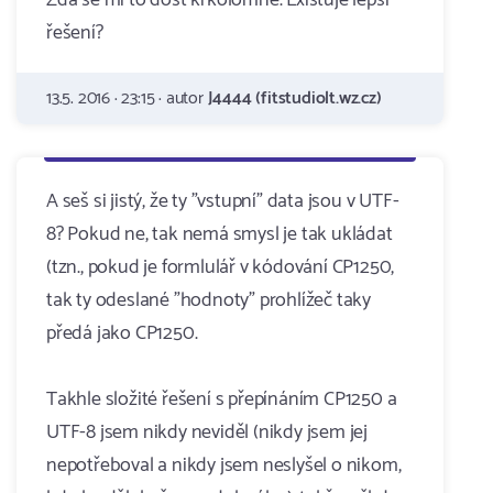
Zdá se mi to dost krkolomné. Existuje lepší
řešení?
13.5. 2016 · 23:15 · autor
J4444 (fitstudiolt.wz.cz)
A seš si jistý, že ty "vstupní" data jsou v UTF-
8? Pokud ne, tak nemá smysl je tak ukládat
(tzn., pokud je formlulář v kódování CP1250,
tak ty odeslané "hodnoty" prohlížeč taky
předá jako CP1250.
Takhle složité řešení s přepínáním CP1250 a
UTF-8 jsem nikdy neviděl (nikdy jsem jej
nepotřeboval a nikdy jsem neslyšel o nikom,