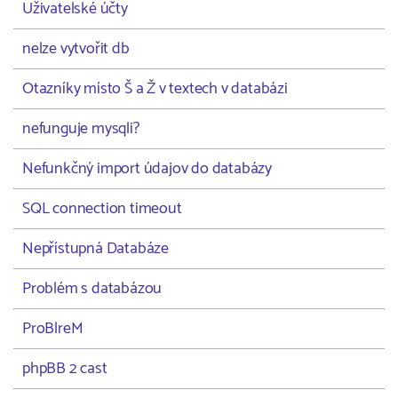
Uživatelské účty
nelze vytvořit db
Otazníky místo Š a Ž v textech v databázi
nefunguje mysqli?
Nefunkčný import údajov do databázy
SQL connection timeout
Nepřístupná Databáze
Problém s databázou
ProBlreM
phpBB 2 cast