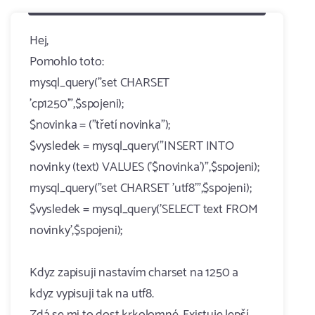
Hej,
Pomohlo toto:
mysql_query("set CHARSET
'cp1250'",$spojeni);
$novinka = ("třetí novinka");
$vysledek = mysql_query("INSERT INTO
novinky (text) VALUES ('$novinka')",$spojeni);
mysql_query("set CHARSET 'utf8'",$spojeni);
$vysledek = mysql_query('SELECT text FROM
novinky',$spojeni);
Kdyz zapisuji nastavím charset na 1250 a
kdyz vypisuji tak na utf8.