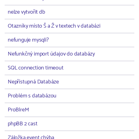
nelze vytvořit db
Otazníky místo Š a Ž v textech v databázi
nefunguje mysqli?
Nefunkčný import údajov do databázy
SQL connection timeout
Nepřístupná Databáze
Problém s databázou
ProBlreM
phpBB 2 cast
Záložka event chýba