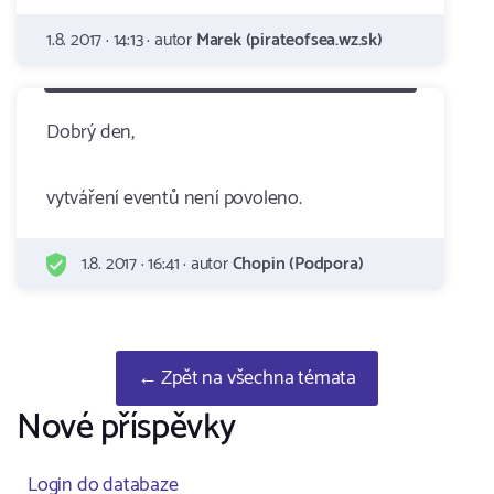
1.8. 2017 · 14:13 · autor
Marek (pirateofsea.wz.sk)
Dobrý den,
vytváření eventů není povoleno.
1.8. 2017 · 16:41 · autor
Chopin (Podpora)
← Zpět na všechna témata
Nové příspěvky
Login do databaze