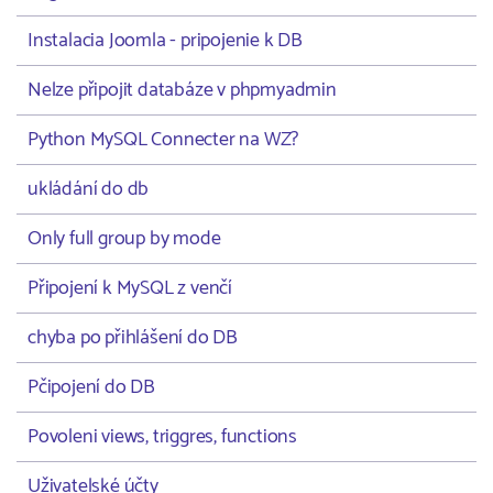
Instalacia Joomla - pripojenie k DB
Nelze připojit databáze v phpmyadmin
Python MySQL Connecter na WZ?
ukládání do db
Only full group by mode
Připojení k MySQL z venčí
chyba po přihlášení do DB
Pčipojení do DB
Povoleni views, triggres, functions
Uživatelské účty