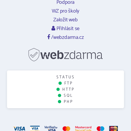
Podpora
WZ pro školy
Založit web
Přihlásit se
/webzdarma.cz
STATUS
FTP
HTTP
SQL
PHP