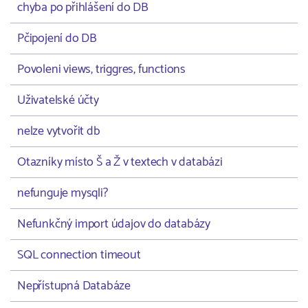
chyba po přihlášení do DB
Pčipojení do DB
Povoleni views, triggres, functions
Uživatelské účty
nelze vytvořit db
Otazníky místo Š a Ž v textech v databázi
nefunguje mysqli?
Nefunkčný import údajov do databázy
SQL connection timeout
Nepřístupná Databáze