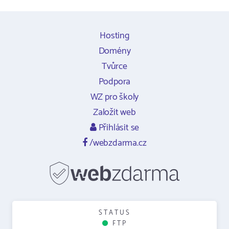
Hosting
Domény
Tvůrce
Podpora
WZ pro školy
Založit web
Přihlásit se
/webzdarma.cz
STATUS
FTP