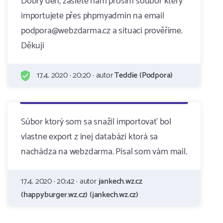
Dobrý den, zašlete nám prosím soubor který
importujete přes phpmyadmin na email
podpora@webzdarma.cz a situaci prověříme.
Děkuji
17.4. 2020 · 20:20 · autor
Teddie (Podpora)
Súbor ktorý som sa snažil importovať bol
vlastne export z inej databázi ktorá sa
nachádza na webzdarma. Písal som vám mail.
17.4. 2020 · 20:42 · autor
jankech.wz.cz
(happyburger.wz.cz) (jankech.wz.cz)