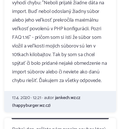
vyhodí chybu: "Neboli prijaté žiadne dáta na
import. Buď nebol odoslaný žiadny súbor
alebo jeho veľkosť prekročila maximálnu
veľkosť povolenú v PHP konfigurácii. Pozri
FAQ 1.16" - pričom som si istí že súbor som
vložil a veľkosti mojich súborov sú len v
10tkach kilobajtov. Tak by som sa chcel
spýtať či bolo pridané nejaké obmedzenie na
import súborov alebo či neviete ako danú
chybu riešiť. Ďakujem za všetky odpovede.
17.4. 2020 · 12:21 · autor
jankech.wz.cz
(happyburger.wz.cz)