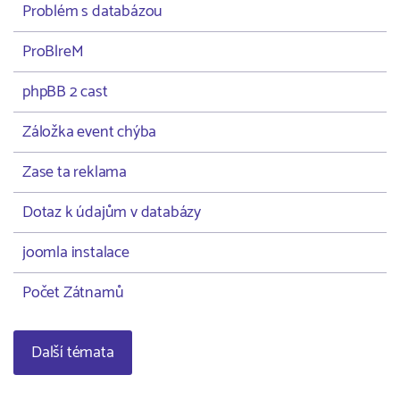
Problém s databázou
ProBlreM
phpBB 2 cast
Záložka event chýba
Zase ta reklama
Dotaz k údajům v databázy
joomla instalace
Počet Zátnamů
Další témata