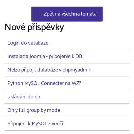
← Zpět na všechna témata
Nové příspěvky
Login do databaze
Instalacia Joomla - pripojenie k DB
Nelze připojit databáze v phpmyadmin
Python MySQL Connecter na WZ?
ukládání do db
Only full group by mode
Připojení k MySQL z venčí