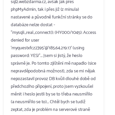
sql2.webzdarma.cz, avšak jak přes
phpMyAdmin, tak i přes již (z minula)
nastavené a původně funkční stránky se do
databáze nelze dostat -
"mysqli_real_connect(): (HY000/1045): Access
denied for user
'myquestxfcz2395'@'185.64.219.17' (using
password: YES)"... Jsem si jistý, že heslo
správně je. Po tomto zjištění mě napadlo (sice
nepravděpodobná možnost), zda se mi nějak
nepozastavil provoz DB kvůli dlouhé době od
předchozího připojení, proto jsem vyzkoušel
měnit i heslo jestli by se to třeba neusmířilo
(a neusmířilo se to)... Chtěl bych se tudíž
zeptat, zda je problém na serverové straně