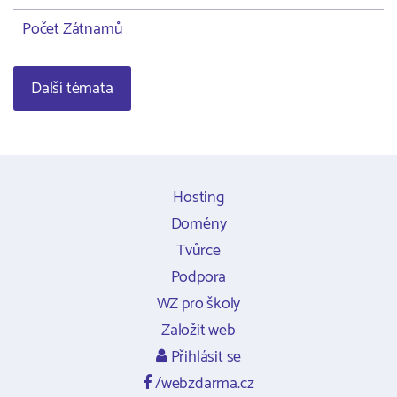
Počet Zátnamů
Další témata
Hosting
Domény
Tvůrce
Podpora
WZ pro školy
Založit web
Přihlásit se
/webzdarma.cz