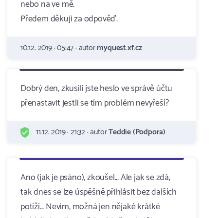
nebo na ve mě.
Předem děkuji za odpověď.
10.12. 2019 · 05:47 · autor
myquest.xf.cz
Dobrý den, zkusili jste heslo ve správě účtu
přenastavit jestli se tím problém nevyřeší?
11.12. 2019 · 21:32 · autor
Teddie (Podpora)
Ano (jak je psáno), zkoušel... Ale jak se zdá,
tak dnes se lze úspěšně přihlásit bez dalších
potíží... Nevím, možná jen nějaké krátké