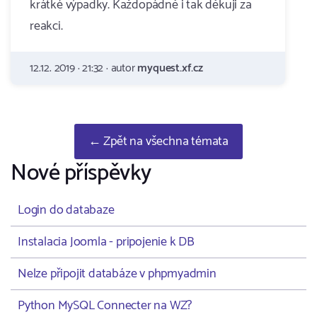
krátké výpadky. Každopádně i tak děkuji za
reakci.
12.12. 2019 · 21:32 · autor
myquest.xf.cz
← Zpět na všechna témata
Nové příspěvky
Login do databaze
Instalacia Joomla - pripojenie k DB
Nelze připojit databáze v phpmyadmin
Python MySQL Connecter na WZ?