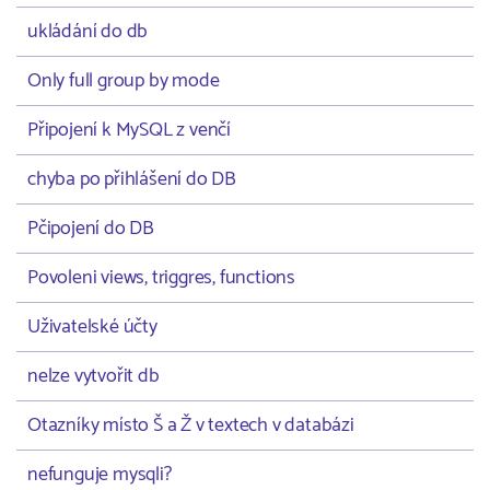
ukládání do db
Only full group by mode
Připojení k MySQL z venčí
chyba po přihlášení do DB
Pčipojení do DB
Povoleni views, triggres, functions
Uživatelské účty
nelze vytvořit db
Otazníky místo Š a Ž v textech v databázi
nefunguje mysqli?