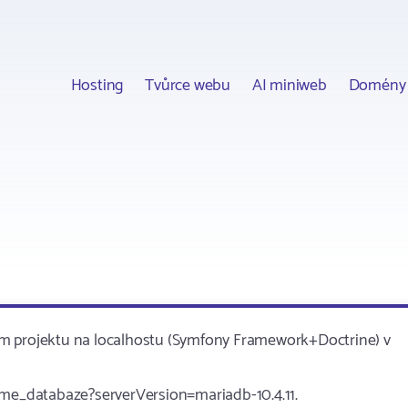
Hosting
Tvůrce webu
AI miniweb
Domény
ím projektu na localhostu (Symfony Framework+Doctrine) v
e_databaze?serverVersion=mariadb-10.4.11.