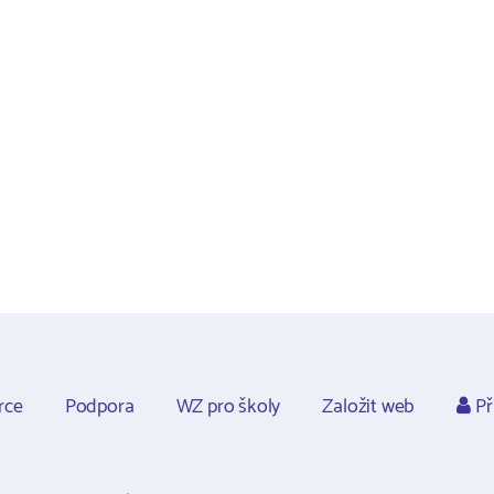
rce
Podpora
WZ pro školy
Založit web
Př