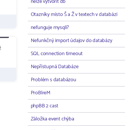
nelze vytvořit db
Otazníky místo Š a Ž v textech v databázi
nefunguje mysqli?
Nefunkčný import údajov do databázy
ž
SQL connection timeout
Nepřístupná Databáze
Problém s databázou
ProBlreM
phpBB 2 cast
Záložka event chýba