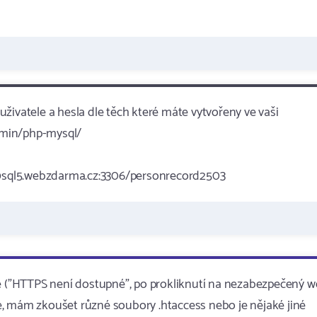
živatele a hesla dle těch které máte vytvořeny ve vaši
dmin/php-mysql/
ql5.webzdarma.cz:3306/personrecord2503
je ("HTTPS není dostupné", po prokliknutí na nezabezpečený w
uje, mám zkoušet různé soubory .htaccess nebo je nějaké jiné