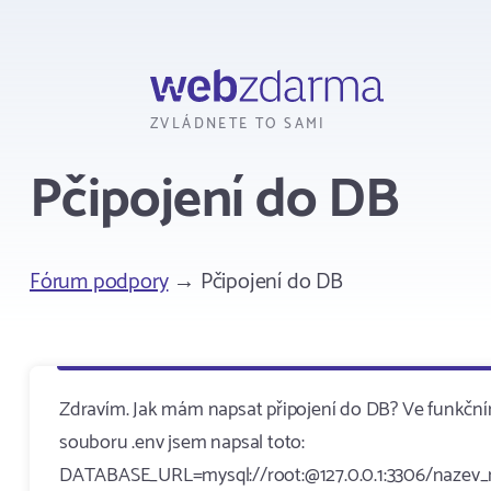
Webzdarma
ZVLÁDNETE TO SAMI
Pčipojení do DB
Fórum podpory
→ Pčipojení do DB
Zdravím. Jak mám napsat připojení do DB? Ve funkčn
souboru .env jsem napsal toto:
DATABASE_URL=mysql://root:@127.0.0.1:3306/nazev_m