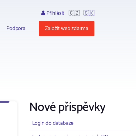
Přihlásit
🇨🇿
🇸🇰
Podpora
Založit web zdarma
Nové příspěvky
Login do databaze