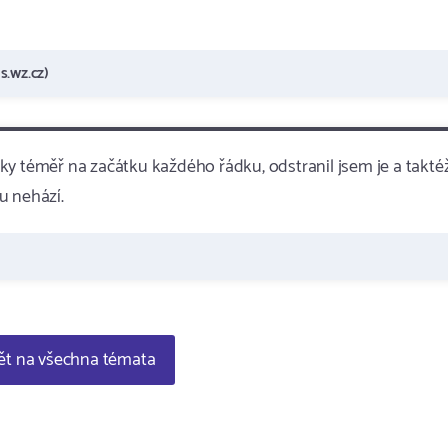
s.wz.cz)
ky téměř na začátku každého řádku, odstranil jsem je a takté
u nehází.
t na všechna témata