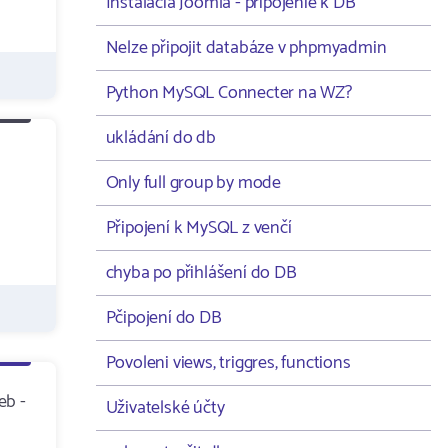
Instalacia Joomla - pripojenie k DB
Nelze připojit databáze v phpmyadmin
Python MySQL Connecter na WZ?
ukládání do db
Only full group by mode
Připojení k MySQL z venčí
chyba po přihlášení do DB
Pčipojení do DB
Povoleni views, triggres, functions
eb -
Uživatelské účty