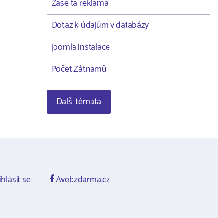
Zase ta reklama
Dotaz k údajům v databázy
joomla instalace
Počet Zátnamů
Další témata
ihlásit se
/webzdarma.cz