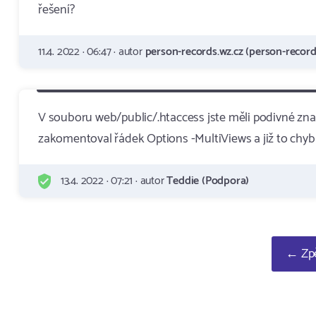
řešení?
11.4. 2022 · 06:47 · autor
person-records.wz.cz (person-record
V souboru web/public/.htaccess jste měli podivné zna
zakomentoval řádek Options -MultiViews a již to chyb
13.4. 2022 · 07:21 · autor
Teddie (Podpora)
← Zpě