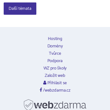
Další témata
Hosting
Domény
Tvůrce
Podpora
WZ pro školy
Založit web
Přihlásit se
/webzdarma.cz