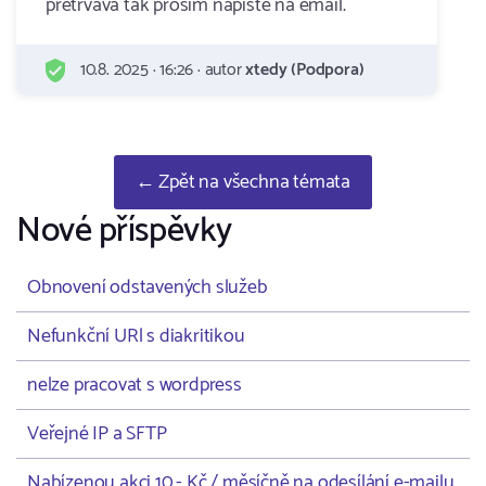
pretrvava tak prosim napiste na email.
10.8. 2025 · 16:26 · autor
xtedy (Podpora)
← Zpět na všechna témata
Nové příspěvky
Obnovení odstavených služeb
Nefunkční URl s diakritikou
nelze pracovat s wordpress
Veřejné IP a SFTP
Nabízenou akci 10,- Kč / měsíčně na odesílání e-mailu