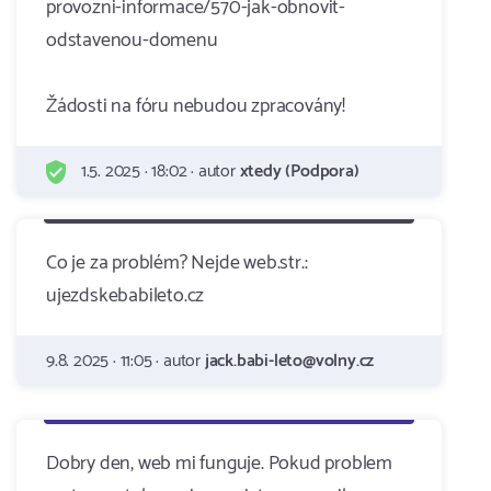
provozni-informace/570-jak-obnovit-
odstavenou-domenu
Žádosti na fóru nebudou zpracovány!
1.5. 2025 · 18:02 · autor
xtedy (Podpora)
Co je za problém? Nejde web.str.:
ujezdskebabileto.cz
9.8. 2025 · 11:05 · autor
jack.babi-leto@volny.cz
Dobry den, web mi funguje. Pokud problem