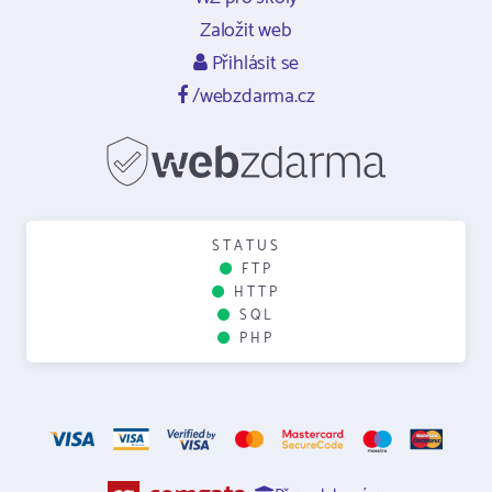
Založit web
Přihlásit se
/webzdarma.cz
STATUS
FTP
HTTP
SQL
PHP