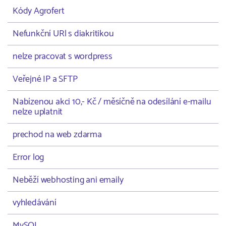
Kódy Agrofert
Nefunkční URl s diakritikou
nelze pracovat s wordpress
Veřejné IP a SFTP
Nabízenou akci 10,- Kč / měsíčně na odesílání e-mailu
nelze uplatnit
prechod na web zdarma
Error log
Neběží webhosting ani emaily
vyhledávání
MySQL