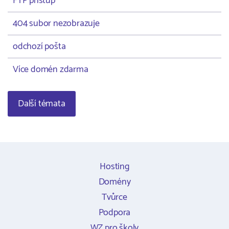
FTP přístup
404 subor nezobrazuje
odchozí pošta
Více domén zdarma
Další témata
Hosting
Domény
Tvůrce
Podpora
WZ pro školy