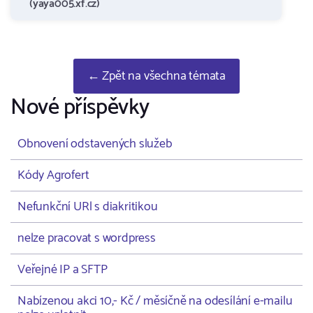
(yaya005.xf.cz)
← Zpět na všechna témata
Nové příspěvky
Obnovení odstavených služeb
Kódy Agrofert
Nefunkční URl s diakritikou
nelze pracovat s wordpress
Veřejné IP a SFTP
Nabízenou akci 10,- Kč / měsíčně na odesílání e-mailu