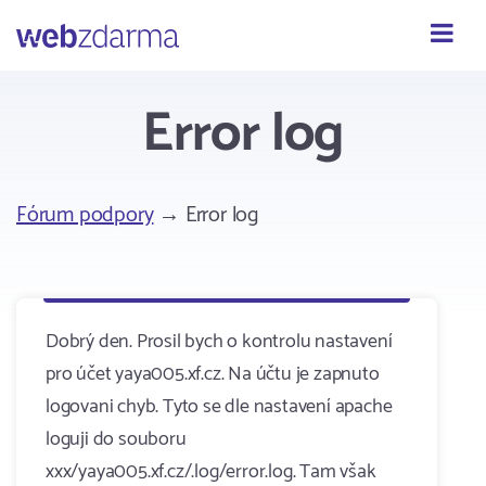
Webzdarma
Error log
Fórum podpory
→ Error log
Dobrý den. Prosil bych o kontrolu nastavení
pro účet yaya005.xf.cz. Na účtu je zapnuto
logovani chyb. Tyto se dle nastavení apache
loguji do souboru
xxx/yaya005.xf.cz/.log/error.log. Tam však