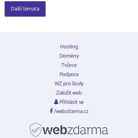
Další témata
Hosting
Domény
Tvůrce
Podpora
WZ pro školy
Založit web
Přihlásit se
/webzdarma.cz