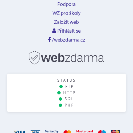
Podpora
WZ pro školy
Založit web
Přihlásit se
/webzdarma.cz
STATUS
FTP
HTTP
SQL
PHP