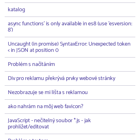
katalog
async functions' is only available in es8 (use 'esversion:
8')
Uncaught (in promise) SyntaxError: Unexpected token
< in JSON at position 0
Problém s načítáním
Div pro reklamu překrývá prvky webové stránky
Nezobrazuje se mi lišta s reklamou
ako nahrám na môj web favicon?
JavaScript - nečitelný soubor *.js - jak
prohlížet/editovat