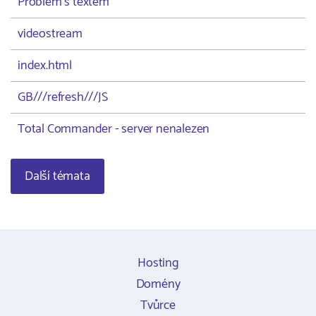
Problém s textem
videostream
index.html
GB///refresh///JS
Total Commander - server nenalezen
Další témata
Hosting
Domény
Tvůrce