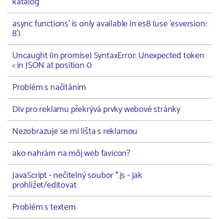
katalog
async functions' is only available in es8 (use 'esversion:
8')
Uncaught (in promise) SyntaxError: Unexpected token
< in JSON at position 0
Problém s načítáním
Div pro reklamu překrývá prvky webové stránky
Nezobrazuje se mi lišta s reklamou
ako nahrám na môj web favicon?
JavaScript - nečitelný soubor *.js - jak
prohlížet/editovat
Problém s textem