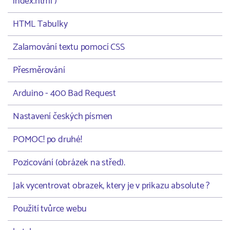
index.html )
HTML Tabulky
Zalamování textu pomocí CSS
Přesměrování
Arduino - 400 Bad Request
Nastavení českých písmen
POMOC! po druhé!
Pozicování (obrázek na střed).
Jak vycentrovat obrazek, ktery je v prikazu absolute ?
Použití tvůrce webu