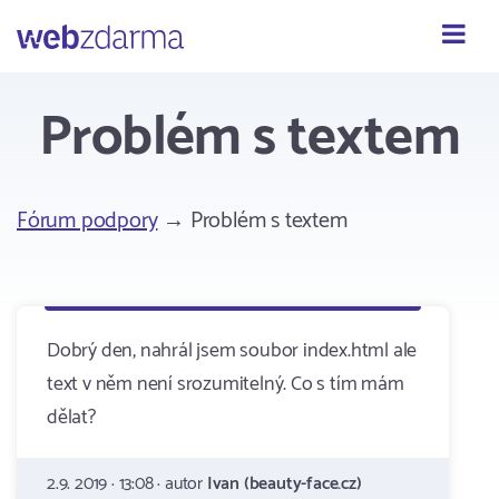
Webzdarma
Problém s textem
Fórum podpory
→ Problém s textem
Dobrý den, nahrál jsem soubor index.html ale
text v něm není srozumitelný. Co s tím mám
dělat?
2.9. 2019 · 13:08 · autor
Ivan (beauty-face.cz)