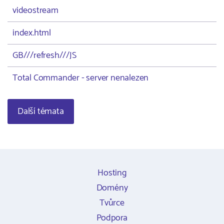
videostream
index.html
GB///refresh///JS
Total Commander - server nenalezen
Další témata
Hosting
Domény
Tvůrce
Podpora