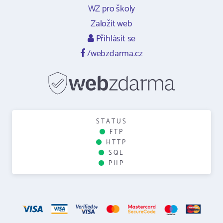
WZ pro školy
Založit web
Přihlásit se
/webzdarma.cz
STATUS
FTP
HTTP
SQL
PHP