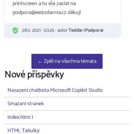
printscreen a to vše zaslat na
podpora@webzdarma.cz děkuji
28.5. 2021 · 20:25 · autor
Teddie (Podpora)
← Zpět na všechna témata
Nové příspěvky
Nasazení chatbota Microsoft Copilot Studio
Smazani stranek
index.html )
HTML Tabulky