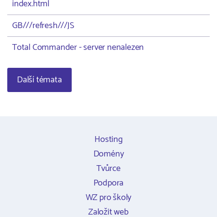
index.html
GB///refresh///JS
Total Commander - server nenalezen
Další témata
Hosting
Domény
Tvůrce
Podpora
WZ pro školy
Založit web