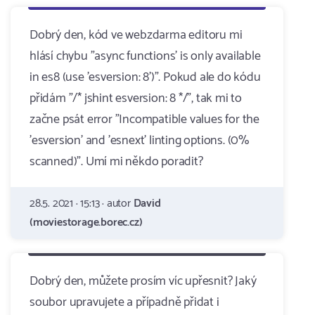
Dobrý den, kód ve webzdarma editoru mi
hlásí chybu "async functions' is only available
in es8 (use 'esversion: 8')". Pokud ale do kódu
přidám "/* jshint esversion: 8 */", tak mi to
začne psát error "Incompatible values for the
'esversion' and 'esnext' linting options. (0%
scanned)". Umí mi někdo poradit?
28.5. 2021 · 15:13 · autor
David
(moviestorage.borec.cz)
Dobrý den, můžete prosím víc upřesnit? Jaký
soubor upravujete a případně přidat i