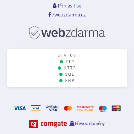
Přihlásit se
/webzdarma.cz
STATUS
FTP
HTTP
SQL
PHP
Převod domény