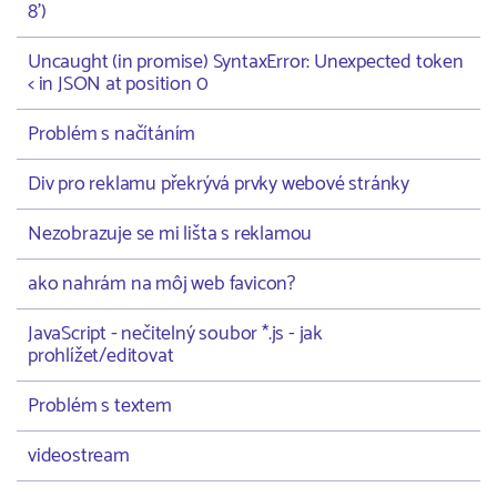
8')
Uncaught (in promise) SyntaxError: Unexpected token
< in JSON at position 0
Problém s načítáním
Div pro reklamu překrývá prvky webové stránky
Nezobrazuje se mi lišta s reklamou
ako nahrám na môj web favicon?
JavaScript - nečitelný soubor *.js - jak
prohlížet/editovat
Problém s textem
videostream