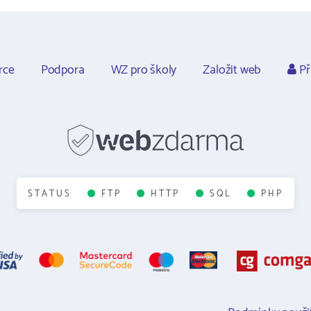
rce
Podpora
WZ pro školy
Založit web
Př
STATUS
FTP
HTTP
SQL
PHP