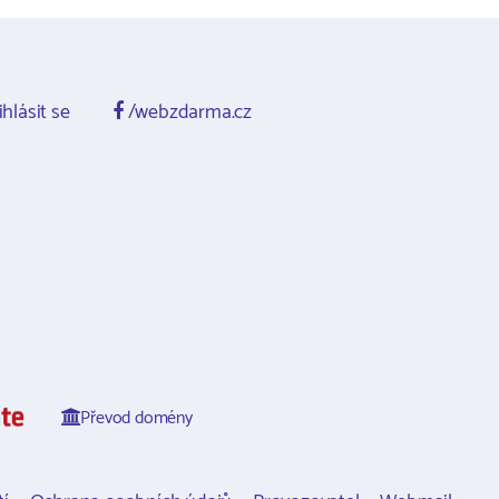
ihlásit se
/webzdarma.cz
Převod domény