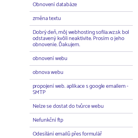
Obnovení databáze
změna textu
Dobrý deň, môj webhosting sofiia.wz.sk bol
odstavený kvôli neaktivite. Prosím o jeho
obnovenie. Ďakujem.
obnovení webu
obnova webu
propojení web. aplikace s google emailem -
SMTP
Nelze se dostat do tvůrce webu
Nefunkční ftp
Odesílání emailů přes formulář