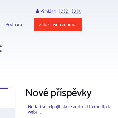
Přihlásit
🇨🇿
🇸🇰
Podpora
Založit web zdarma
c
Nové příspěvky
Nedaří se připojit skrze android ttcmd ftp k
webu ..