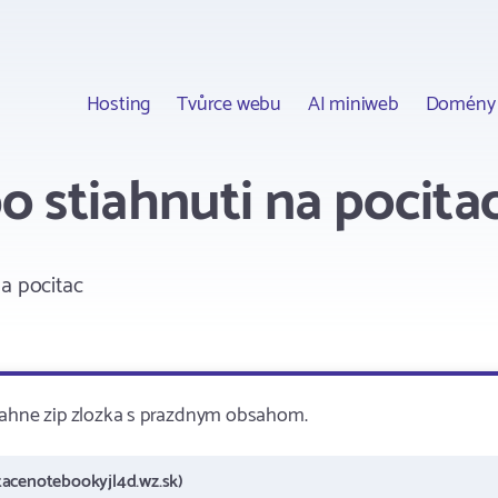
Hosting
Tvůrce webu
AI miniweb
Domény
o stiahnuti na pocita
a pocitac
tiahne zip zlozka s prazdnym obsahom.
tacenotebookyjl4d.wz.sk)