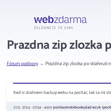
Webzdarma
ZVLÁDNETE TO SAMI
Prazdna zip zlozka p
Fórum podpory
→ Prazdna zip zlozka po stiahnuti n
Ked si stiahnem backup webu na pocitac, tak sa mi s
21.12. 2024 · 20:54 · autor
pocitacenotebookyjl4d.wz.sk (poci