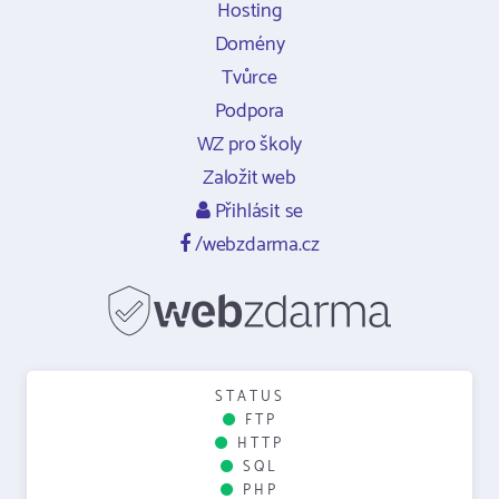
Hosting
Domény
Tvůrce
Podpora
WZ pro školy
Založit web
Přihlásit se
/webzdarma.cz
STATUS
FTP
HTTP
SQL
PHP