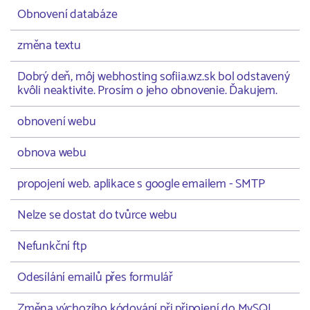
Obnovení databáze
změna textu
Dobrý deň, môj webhosting sofiia.wz.sk bol odstavený
kvôli neaktivite. Prosím o jeho obnovenie. Ďakujem.
obnovení webu
obnova webu
propojení web. aplikace s google emailem - SMTP
Nelze se dostat do tvůrce webu
Nefunkční ftp
Odesílání emailů přes formulář
Změna výchozího kódování při připojení do MySQL