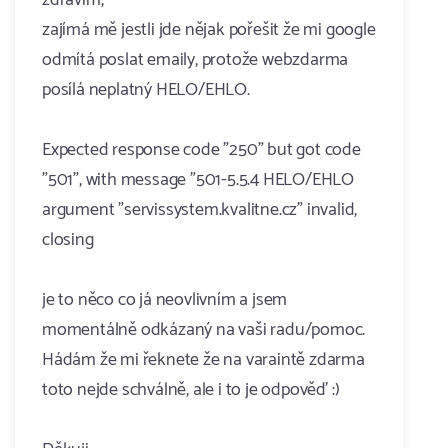
zdravím,
zajímá mě jestli jde nějak pořešit že mi google
odmítá poslat emaily, protože webzdarma
posílá neplatný HELO/EHLO.
Expected response code "250" but got code
"501", with message "501-5.5.4 HELO/EHLO
argument "servi​ssyst​em.kvalitne.cz" invalid,
closing
je to něco co já neovlivním a jsem
momentálně odkázaný na vaši radu/pomoc.
Hádám že mi řeknete že na varaintě zdarma
toto nejde schválně, ale i to je odpověď :)