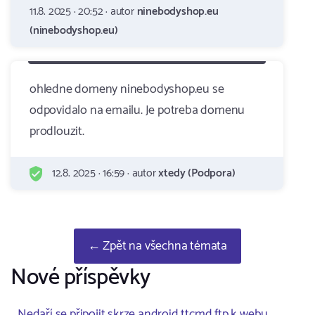
11.8. 2025 · 20:52 · autor
ninebodyshop.eu
(ninebodyshop.eu)
ohledne domeny ninebodyshop.eu se
odpovidalo na emailu. Je potreba domenu
prodlouzit.
12.8. 2025 · 16:59 · autor
xtedy (Podpora)
← Zpět na všechna témata
Nové příspěvky
Nedaří se připojit skrze android ttcmd ftp k webu ..