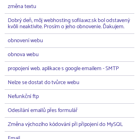
změna textu
Dobrý deň, môj webhosting sofiia.wz.sk bol odstavený
kvôli neaktivite. Prosím o jeho obnovenie. Ďakujem.
obnovení webu
obnova webu
propojení web. aplikace s google emailem - SMTP
Nelze se dostat do tvůrce webu
Nefunkční ftp
Odesílání emailů přes formulář
Změna výchozího kódování při připojení do MySQL
Email