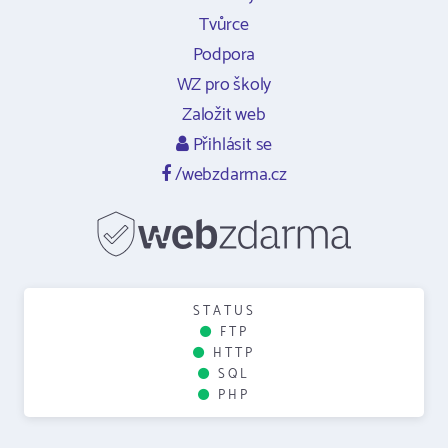
Tvůrce
Podpora
WZ pro školy
Založit web
Přihlásit se
/webzdarma.cz
STATUS
FTP
HTTP
SQL
PHP