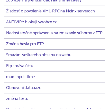
zobrazení a prenusu dát. Fiktívne návštevy
Žiadosť o povolenie XML-RPC na Nginx serveroch
ANTIVIRY blokuji vyrobce.cz
Nedostatočné oprávnenia na zmazanie súborov v FTP
Změna hesla pro FTP
Smazání veškerého obsahu na webu
Ftp správa účtu
max_input_time
Obnovení databáze
změna textu