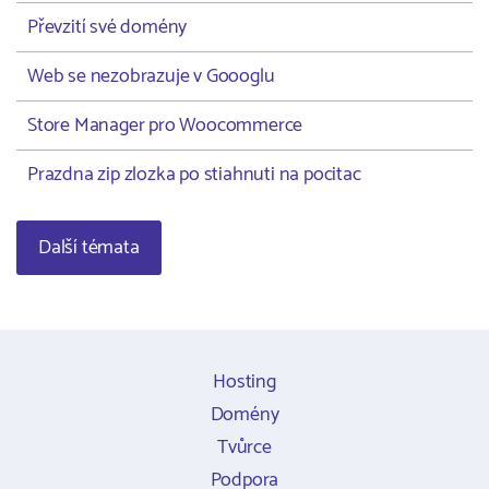
Převzití své domény
Web se nezobrazuje v Goooglu
Store Manager pro Woocommerce
Prazdna zip zlozka po stiahnuti na pocitac
Další témata
Hosting
Domény
Tvůrce
Podpora