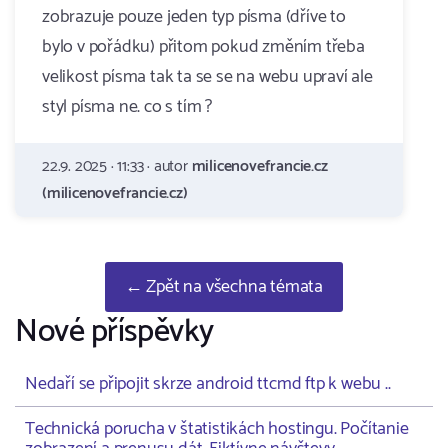
zobrazuje pouze jeden typ písma (dříve to
bylo v pořádku) přitom pokud změním třeba
velikost písma tak ta se se na webu upraví ale
styl písma ne. co s tím ?
22.9. 2025 · 11:33 · autor
milicenovefrancie.cz
(milicenovefrancie.cz)
← Zpět na všechna témata
Nové příspěvky
Nedaří se připojit skrze android ttcmd ftp k webu ..
Technická porucha v štatistikách hostingu. Počítanie