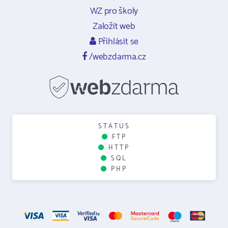
WZ pro školy
Založit web
Přihlásit se
/webzdarma.cz
STATUS
FTP
HTTP
SQL
PHP