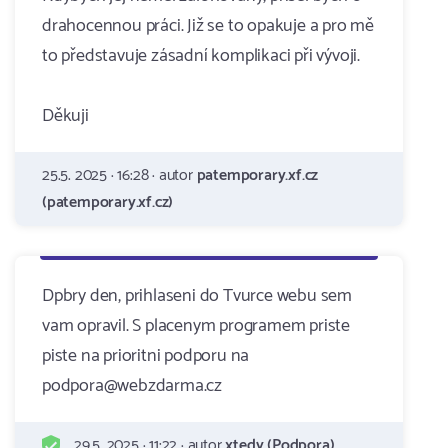
drahocennou práci. Již se to opakuje a pro mě
to představuje zásadní komplikaci při vývoji.
Děkuji
25.5. 2025 · 16:28 · autor
patemporary.xf.cz
(patemporary.xf.cz)
Dpbry den, prihlaseni do Tvurce webu sem
vam opravil. S placenym programem priste
piste na prioritni podporu na
podpora@webzdarma.cz
29.5. 2025 · 11:22 · autor
xtedy (Podpora)