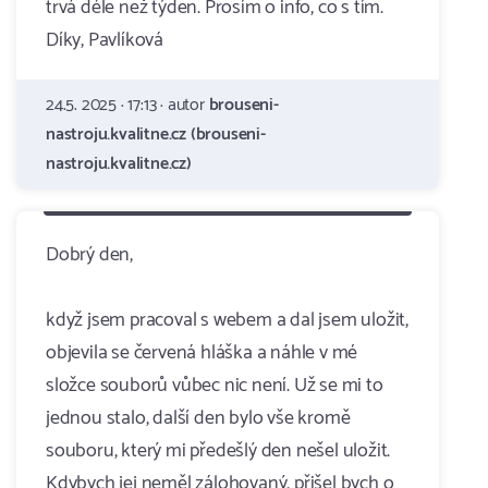
trvá déle než týden. Prosím o info, co s tím.
Díky, Pavlíková
24.5. 2025 · 17:13 · autor
brouseni-
nastroju.kvalitne.cz (brouseni-
nastroju.kvalitne.cz)
Dobrý den,
když jsem pracoval s webem a dal jsem uložit,
objevila se červená hláška a náhle v mé
složce souborů vůbec nic není. Už se mi to
jednou stalo, další den bylo vše kromě
souboru, který mi předešlý den nešel uložit.
Kdybych jej neměl zálohovaný, přišel bych o