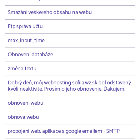
Smazání veškerého obsahu na webu
Ftp správa účtu
max_input_time
Obnovení databáze
změna textu
Dobrý deň, môj webhosting sofiia.wz.sk bol odstavený
kvôli neaktivite. Prosím o jeho obnovenie. Ďakujem.
obnovení webu
obnova webu
propojení web. aplikace s google emailem - SMTP