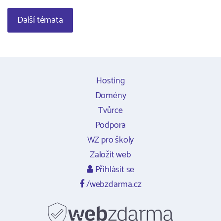
Další témata
Hosting
Domény
Tvůrce
Podpora
WZ pro školy
Založit web
Přihlásit se
/webzdarma.cz