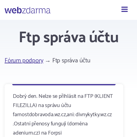
Webzdarma
Ftp správa účtu
Fórum podpory
→ Ftp správa účtu
Dobrý den. Nelze se přihlásit na FTP (KLIENT
FILEZILLA) na správu účtu
farnostdobravoda.wz.cz,ani: divnykytky.wz.cz
.Ostatní přenosy fungují (doména
adenium.cz) na Forpsi