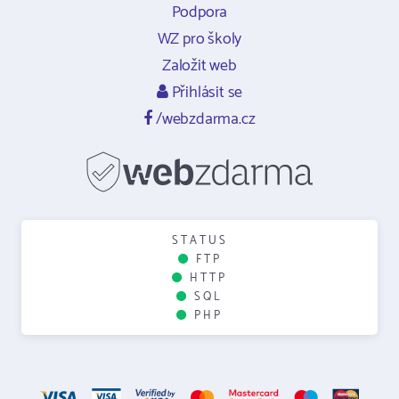
Podpora
WZ pro školy
Založit web
Přihlásit se
/webzdarma.cz
STATUS
FTP
HTTP
SQL
PHP