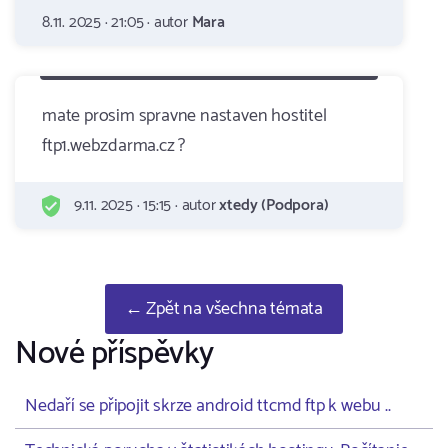
8.11. 2025 · 21:05 · autor
Mara
mate prosim spravne nastaven hostitel
ftp1.webzdarma.cz ?
9.11. 2025 · 15:15 · autor
xtedy (Podpora)
← Zpět na všechna témata
Nové příspěvky
Nedaří se připojit skrze android ttcmd ftp k webu ..