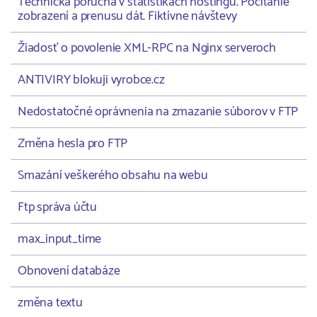
Technická porucha v štatistikách hostingu. Počítanie
zobrazení a prenusu dát. Fiktívne návštevy
Žiadosť o povolenie XML-RPC na Nginx serveroch
ANTIVIRY blokuji vyrobce.cz
Nedostatočné oprávnenia na zmazanie súborov v FTP
Změna hesla pro FTP
Smazání veškerého obsahu na webu
Ftp správa účtu
max_input_time
Obnovení databáze
změna textu