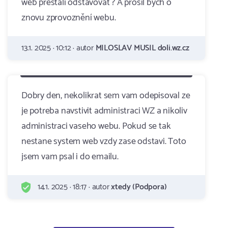
web přestali odstavovat ? A prosil bych o
znovu zprovoznění webu.
13.1. 2025 · 10:12 · autor
MILOSLAV MUSIL doli.wz.cz
Dobry den, nekolikrat sem vam odepisoval ze
je potreba navstivit administraci WZ a nikoliv
administraci vaseho webu. Pokud se tak
nestane system web vzdy zase odstavi. Toto
jsem vam psal i do emailu.
14.1. 2025 · 18:17 · autor
xtedy (Podpora)