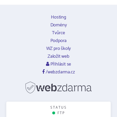
Hosting
Domény
Tvůrce
Podpora
WZ pro školy
Založit web
Přihlásit se
/webzdarma.cz
STATUS
FTP