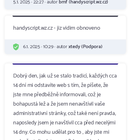
5.1. 2025 · 22:27 · autor
bmf (handyscript.wz.cz)
handyscript.wz.cz - jiz vidim obnoveno
6.1. 2025 · 10:29 · autor
xtedy (Podpora)
Dobrý den, jak už se stalo tradicí, každých cca
14 dní mi odstavíte web s tím, že píšete, že
jste mne předběžně informovali, což je
bohapustá lež a že jsem nenavštívil vaše
administrativní stránky, což také není pravda,
naposledy jsem je navštívil cca před necelými
14 dny. Co mohu udělat pro to , aby jste mi