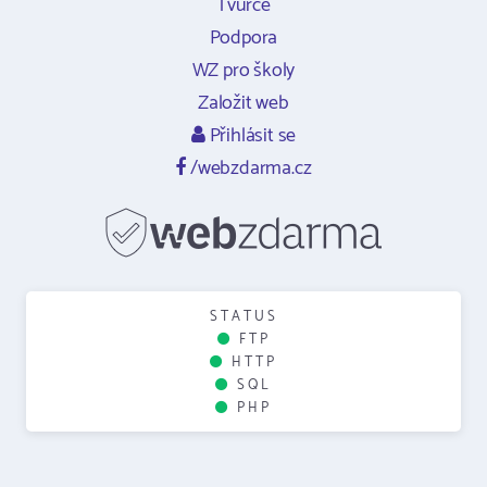
Tvůrce
Podpora
WZ pro školy
Založit web
Přihlásit se
/webzdarma.cz
STATUS
FTP
HTTP
SQL
PHP