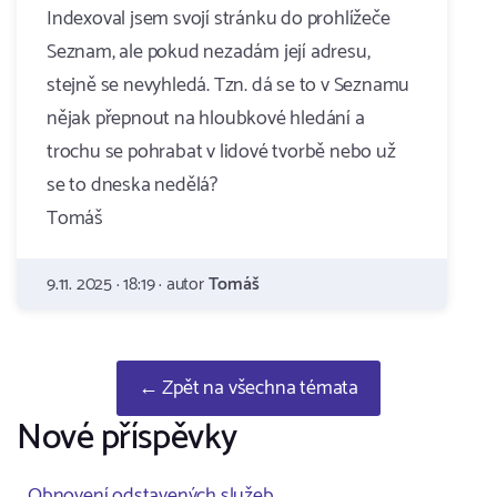
Indexoval jsem svojí stránku do prohlížeče
Seznam, ale pokud nezadám její adresu,
stejně se nevyhledá. Tzn. dá se to v Seznamu
nějak přepnout na hloubkové hledání a
trochu se pohrabat v lidové tvorbě nebo už
se to dneska nedělá?
Tomáš
9.11. 2025 · 18:19 · autor
Tomáš
← Zpět na všechna témata
Nové příspěvky
Obnovení odstavených služeb