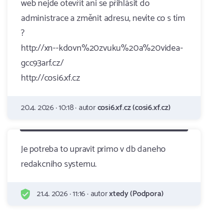
web nejde otevřít ani se přihlásit do
administrace a změnit adresu, nevíte co s tím
?
http://xn--kdovn%20zvuku%20a%20videa-
gcc93arf.cz/
http://cosi6.xf.cz
20.4. 2026 · 10:18 · autor
cosi6.xf.cz (cosi6.xf.cz)
Je potreba to upravit primo v db daneho
redakcniho systemu.
21.4. 2026 · 11:16 · autor
xtedy (Podpora)