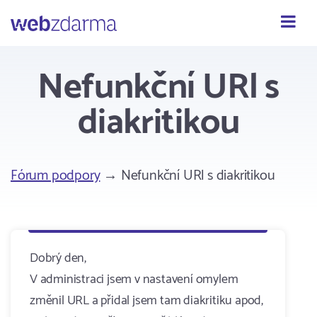
Webzdarma
Nefunkční URl s
diakritikou
Fórum podpory
→ Nefunkční URl s diakritikou
Dobrý den,
V administraci jsem v nastavení omylem
změnil URL a přidal jsem tam diakritiku apod,